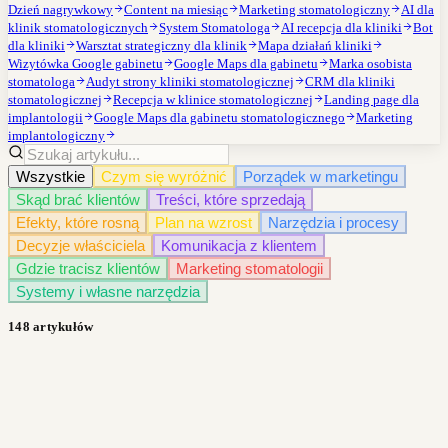
Dzień nagrywkowy
Content na miesiąc
Marketing stomatologiczny
AI dla
klinik stomatologicznych
System Stomatologa
AI recepcja dla kliniki
Bot
dla kliniki
Warsztat strategiczny dla klinik
Mapa działań kliniki
Wizytówka Google gabinetu
Google Maps dla gabinetu
Marka osobista
stomatologa
Audyt strony kliniki stomatologicznej
CRM dla kliniki
stomatologicznej
Recepcja w klinice stomatologicznej
Landing page dla
implantologii
Google Maps dla gabinetu stomatologicznego
Marketing
implantologiczny
Wszystkie
Czym się wyróżnić
Porządek w marketingu
Skąd brać klientów
Treści, które sprzedają
Efekty, które rosną
Plan na wzrost
Narzędzia i procesy
Decyzje właściciela
Komunikacja z klientem
Gdzie tracisz klientów
Marketing stomatologii
Systemy i własne narzędzia
148 artykułów
·
Czym się wyróżnić
8
min