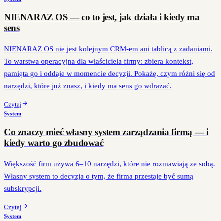
NIENARAZ OS — co to jest, jak działa i kiedy ma
sens
NIENARAZ OS nie jest kolejnym CRM-em ani tablicą z zadaniami.
To warstwa operacyjna dla właściciela firmy: zbiera kontekst,
pamięta go i oddaje w momencie decyzji. Pokażę, czym różni się od
narzędzi, które już znasz, i kiedy ma sens go wdrażać.
Czytaj
System
Co znaczy mieć własny system zarządzania firmą — i
kiedy warto go zbudować
Większość firm używa 6–10 narzędzi, które nie rozmawiają ze sobą.
Własny system to decyzja o tym, że firma przestaje być sumą
subskrypcji.
Czytaj
System