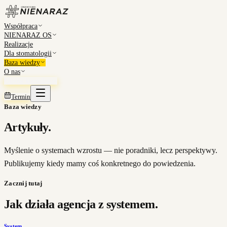
Współpraca
NIENARAZ OS
Realizacje
Dla stomatologii
Baza wiedzy
O nas
Umów konsultację
Termin
Baza wiedzy
Artykuły.
Myślenie o systemach wzrostu — nie poradniki, lecz perspektywy.
Publikujemy kiedy mamy coś konkretnego do powiedzenia.
Zacznij tutaj
Jak działa agencja z systemem.
System