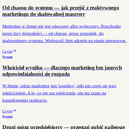
Od chaosu do systemu — jak przejść z reaktywnego
marketingu do skalowalnej maszyny
Marketing w firmie nie jest włączony albo wyłączony. Przechodzi
przez fazy dojrzałości — od chaosu, przez porządek, do
skalowalnego systemu. Większość firm utknęła na etapie pierwszym.
Czytaj
System
Właściciel wyniku — dlaczego marketing bez jasnych
odpowiedzialności się rozpada
W firmie, gdzie marketing jest 'wspólny', nikt nie czuje się jego
właścicielem. A to, co nie ma właściciela, nie ma szans na
konsekwentną realizację.
Czytaj
System
Drugi mózg przedsiębiorcy — przestań gubić najlepsze