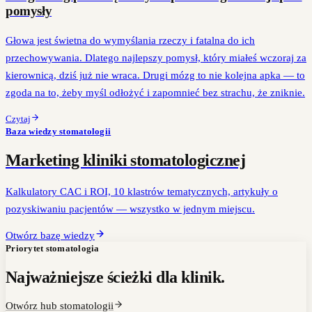
pomysły
Głowa jest świetna do wymyślania rzeczy i fatalna do ich
przechowywania. Dlatego najlepszy pomysł, który miałeś wczoraj za
kierownicą, dziś już nie wraca. Drugi mózg to nie kolejna apka — to
zgoda na to, żeby myśl odłożyć i zapomnieć bez strachu, że zniknie.
Czytaj
Baza wiedzy stomatologii
Marketing kliniki stomatologicznej
Kalkulatory CAC i ROI, 10 klastrów tematycznych, artykuły o
pozyskiwaniu pacjentów — wszystko w jednym miejscu.
Otwórz bazę wiedzy
Priorytet stomatologia
Najważniejsze ścieżki dla klinik.
Otwórz hub stomatologii