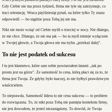
Gdy Ciebie nie ma przez tydzień, firma nie tyle się zatrzymuje, co
traci orientację. Wraca pięćdziesiąt pytań, na które tylko Ty znasz
odpowiedź — bo nigdzie poza Tobą jej nie ma.
Nikt nie może wziąć od Ciebie myśli o trzeciej w nocy. Nie dlatego,
że nie chce. Dlatego, że nie ma jak — bo ta myśl istnieje wyłącznie
w Twojej głowie, a Twoja głowa nie ma trybu „przekaż dalej".
To nie jest podatek od sukcesu
I tu jest kłamstwo, które sam sobie powtarzałem latami: „tak po
prostu jest na górze". Że samotność to cena, którą płaci się za to, że
firma jest Twoja. Że gdyby było inaczej, to nie byłbyś prawdziwym
właścicielem.
To nieprawda. Samotność lidera to nie cena sukcesu — to problem
do rozwiązania. To, że nikt poza Tobą nie pamięta kontekstu firmy,
nie jest dowodem, że jesteś niezastąpiony. To dowód, że Twoja