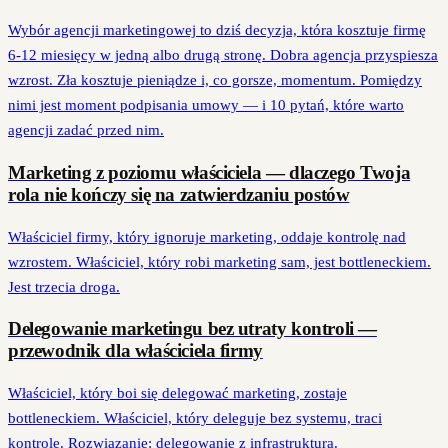
Wybór agencji marketingowej to dziś decyzja, która kosztuje firmę
6-12 miesięcy w jedną albo drugą stronę. Dobra agencja przyspiesza
wzrost. Zła kosztuje pieniądze i, co gorsze, momentum. Pomiędzy
nimi jest moment podpisania umowy — i 10 pytań, które warto
agencji zadać przed nim.
Marketing z poziomu właściciela — dlaczego Twoja
rola nie kończy się na zatwierdzaniu postów
Właściciel firmy, który ignoruje marketing, oddaje kontrolę nad
wzrostem. Właściciel, który robi marketing sam, jest bottleneckiem.
Jest trzecia droga.
Delegowanie marketingu bez utraty kontroli —
przewodnik dla właściciela firmy
Właściciel, który boi się delegować marketing, zostaje
bottleneckiem. Właściciel, który deleguje bez systemu, traci
kontrolę. Rozwiązanie: delegowanie z infrastrukturą.