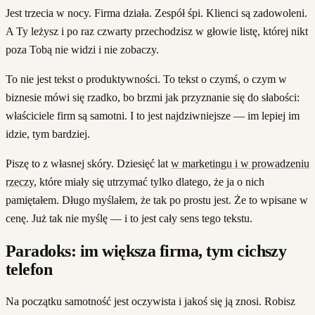
Jest trzecia w nocy. Firma działa. Zespół śpi. Klienci są zadowoleni.
A Ty leżysz i po raz czwarty przechodzisz w głowie listę, której nikt
poza Tobą nie widzi i nie zobaczy.
To nie jest tekst o produktywności. To tekst o czymś, o czym w
biznesie mówi się rzadko, bo brzmi jak przyznanie się do słabości:
właściciele firm są samotni. I to jest najdziwniejsze — im lepiej im
idzie, tym bardziej.
Piszę to z własnej skóry. Dziesięć lat
w marketingu i w prowadzeniu
rzeczy
, które miały się utrzymać tylko dlatego, że ja o nich
pamiętałem. Długo myślałem, że tak po prostu jest. Że to wpisane w
cenę. Już tak nie myślę — i to jest cały sens tego tekstu.
Paradoks: im większa firma, tym cichszy
telefon
Na początku samotność jest oczywista i jakoś się ją znosi. Robisz