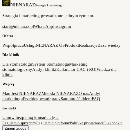
NIENARAZ
Strategia i marketing
Strategia i marketing prowadzone jednym rytmem.
start@nienaraz.pl
WhatsApp
Instagram
Oferta
Współpraca
Usługi
NIENARAZ OS
Produkt
Realizacje
Baza wiedzy
Dla klinik
Dla stomatologii
System Stomatologa
Marketing
stomatologiczny
Audyt kliniki
Kalkulator CAC i ROI
Wiedza dla
klinik
Więcej
Manifest NIENARAZ
Metoda NIENARAZ
O nas
Audyt
marketingu
Przebieg współpracy
Samotność lidera
FAQ
Kontakt
Umów bezpłatną konsultację
→
Regulamin sprzedaży
Regulamin platformy
Polityka prywatności
Pliki cookie
Zmień zgody