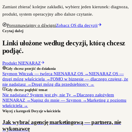
Zamiast zbierać kolejne zakładki, wybierz jeden kierunek: diagnoza,
produkt, system operacyjny albo dalsze czytanie.
Porozmawiajmy o dźwigni
Zobacz OS dla decyzji
Czytaj dalej
Linki ułożone według decyzji, którą chcesz
podjąć.
Produkt NIENARAZ
Gdy chcesz przejść do działania
Szymon Witczak — twórca NIENARAZ OS
→
NIENARAZ OS —
drugi mózg właściciela
→
FOMO w biznesie — dlaczego czujesz, że
nie nadążasz
→
Drugi mózg dla przedsiębiorcy
→
Gdy chcesz pogłębić temat
Nie nadążasz? System jest zły, nie Ty
→
Dlaczego założyłem
NIENARAZ
→
Napisz do mnie — Szymon
→
Marketing z poziomu
właściciela
→
Więcej z kategorii
Decyzje właściciela
Jak wybrać agencję marketingową — partnera, nie
wykonawcę