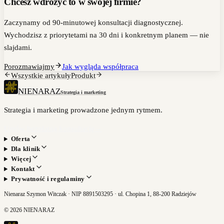
Chcesz wdrożyć to w swojej firmie?
Zaczynamy od 90-minutowej konsultacji diagnostycznej.
Wychodzisz z priorytetami na 30 dni i konkretnym planem — nie
slajdami.
Porozmawiajmy
Jak wygląda współpraca
Wszystkie artykuły
Produkt
NIENARAZ
Strategia i marketing
Strategia i marketing prowadzone jednym rytmem.
Umów bezpłatną konsultację
→
Oferta
Dla klinik
Więcej
Kontakt
Prywatność i regulaminy
Nienaraz Szymon Witczak · NIP 8891503295 · ul. Chopina 1, 88-200 Radziejów
©
2026
NIENARAZ