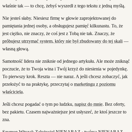
właśnie tak — to chcę, żebyś wyszedł z tego tekstu z jedną myślą.
Nie jesteś słaby. Niesiesz firmę w głowie zaprojektowanej do
pamiętania jednej osoby, a obsługujesz pamięć kilkunastu. To, że
jest ciężko, nie znaczy, że coś jest z Tobą nie tak. Znaczy, że
próbujesz utrzymać system, który nie był zbudowany do tej skali
—
własną głową.
Samotność lidera nie zniknie od jednego artykułu. Ale może zniknąć
poczucie, że to Twoja wina i Twój krzyż do niesienia w pojedynkę.
To pierwszy krok. Reszta — nie naraz. A jeśli chcesz zobaczyć, jak
przełożyć to na praktykę, przeczytaj o
marketingu z poziomu
właściciela
.
Jeśli chcesz pogadać o tym po ludzku,
napisz do mnie
. Bez oferty,
bez pakietu. Czasem najważniejsze jest usłyszeć, że ktoś jeszcze to
zna.
Szymon Witczak Założyciel NIENARAZ · twórca NIENARAZ