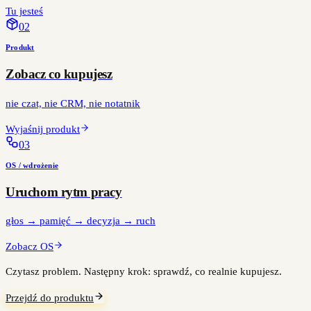
Tu jesteś
0
2
Produkt
Zobacz co kupujesz
nie czat, nie CRM, nie notatnik
Wyjaśnij produkt
0
3
OS / wdrożenie
Uruchom rytm pracy
głos → pamięć → decyzja → ruch
Zobacz OS
Czytasz problem. Następny krok: sprawdź, co realnie kupujesz.
Przejdź do produktu