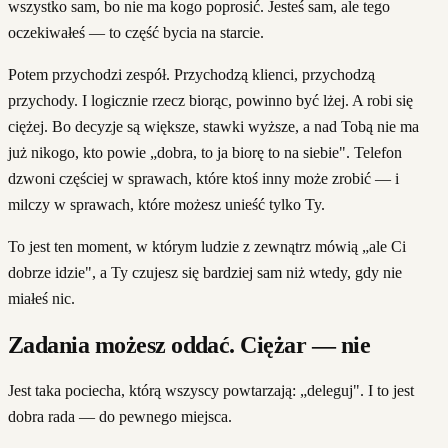
wszystko sam, bo nie ma kogo poprosić. Jesteś sam, ale tego
oczekiwałeś — to część bycia na starcie.
Potem przychodzi zespół. Przychodzą klienci, przychodzą
przychody. I logicznie rzecz biorąc, powinno być lżej. A robi się
ciężej. Bo decyzje są większe, stawki wyższe, a nad Tobą nie ma
już nikogo, kto powie „dobra, to ja biorę to na siebie". Telefon
dzwoni częściej w sprawach, które ktoś inny może zrobić — i
milczy w sprawach, które możesz unieść tylko Ty.
To jest ten moment, w którym ludzie z zewnątrz mówią „ale Ci
dobrze idzie", a Ty czujesz się bardziej sam niż wtedy, gdy nie
miałeś nic.
Zadania możesz oddać. Ciężar — nie
Jest taka pociecha, którą wszyscy powtarzają: „deleguj". I to jest
dobra rada — do pewnego miejsca.