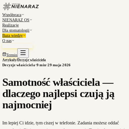
Współpraca
NIENARAZ OS
Realizacje
Dla stomatologii
Baza wiedzy
O nas
Umów konsultację
Termin
Artykuły
/
Decyzje właściciela
·
·
Decyzje właściciela
9
min
29 maja 2026
Samotność właściciela —
dlaczego najlepsi czują ją
najmocniej
Im lepiej Ci idzie, tym ciszej w telefonie. Zadania możesz oddać