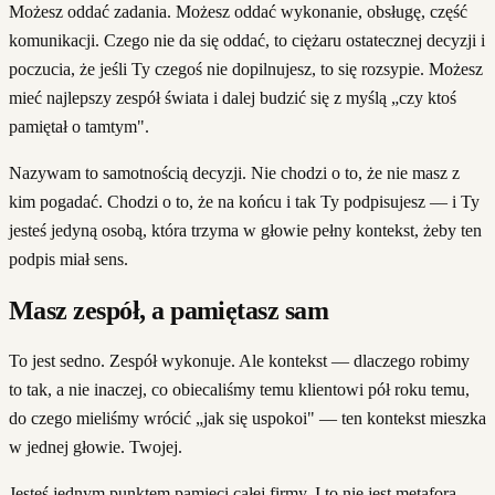
Możesz oddać zadania. Możesz oddać wykonanie, obsługę, część
komunikacji. Czego nie da się oddać, to ciężaru ostatecznej decyzji i
poczucia, że jeśli Ty czegoś nie dopilnujesz, to się rozsypie. Możesz
mieć najlepszy zespół świata i dalej budzić się z myślą „czy ktoś
pamiętał o tamtym".
Nazywam to samotnością decyzji. Nie chodzi o to, że nie masz z
kim pogadać. Chodzi o to, że na końcu i tak Ty podpisujesz — i Ty
jesteś jedyną osobą, która trzyma w głowie pełny kontekst, żeby ten
podpis miał sens.
Masz zespół, a pamiętasz sam
To jest sedno. Zespół wykonuje. Ale kontekst — dlaczego robimy
to tak, a nie inaczej, co obiecaliśmy temu klientowi pół roku temu,
do czego mieliśmy wrócić „jak się uspokoi" — ten kontekst mieszka
w jednej głowie. Twojej.
Jesteś jednym punktem pamięci całej firmy. I to nie jest metafora.