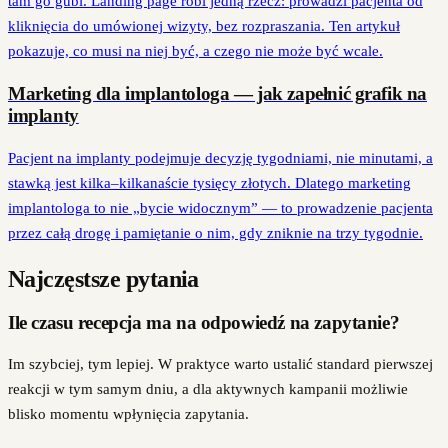
tam go gubi. Landing page robi jedną rzecz: prowadzi pacjenta od
kliknięcia do umówionej wizyty, bez rozpraszania. Ten artykuł
pokazuje, co musi na niej być, a czego nie może być wcale.
Marketing dla implantologa — jak zapełnić grafik na
implanty
Pacjent na implanty podejmuje decyzję tygodniami, nie minutami, a
stawką jest kilka–kilkanaście tysięcy złotych. Dlatego marketing
implantologa to nie „bycie widocznym” — to prowadzenie pacjenta
przez całą drogę i pamiętanie o nim, gdy zniknie na trzy tygodnie.
Najczęstsze pytania
Ile czasu recepcja ma na odpowiedź na zapytanie?
Im szybciej, tym lepiej. W praktyce warto ustalić standard pierwszej
reakcji w tym samym dniu, a dla aktywnych kampanii możliwie
blisko momentu wpłynięcia zapytania.