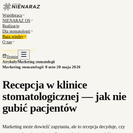
Współpraca
NIENARAZ OS
Realizacje
Dla stomatologii
Baza wiedzy
O nas
Umów konsultację
Termin
Artykuły
/
Marketing stomatologii
·
·
Marketing stomatologii
8
min
20 maja 2026
Recepcja w klinice
stomatologicznej — jak nie
gubić pacjentów
Marketing może dowieźć zapytania, ale to recepcja decyduje, czy