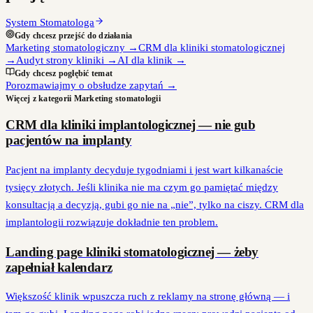
System Stomatologa
Gdy chcesz przejść do działania
Marketing stomatologiczny
→
CRM dla kliniki stomatologicznej
→
Audyt strony kliniki
→
AI dla klinik
→
Gdy chcesz pogłębić temat
Porozmawiajmy o obsłudze zapytań
→
Więcej z kategorii
Marketing stomatologii
CRM dla kliniki implantologicznej — nie gub
pacjentów na implanty
Pacjent na implanty decyduje tygodniami i jest wart kilkanaście
tysięcy złotych. Jeśli klinika nie ma czym go pamiętać między
konsultacją a decyzją, gubi go nie na „nie”, tylko na ciszy. CRM dla
implantologii rozwiązuje dokładnie ten problem.
Landing page kliniki stomatologicznej — żeby
zapełniał kalendarz
Większość klinik wpuszcza ruch z reklamy na stronę główną — i