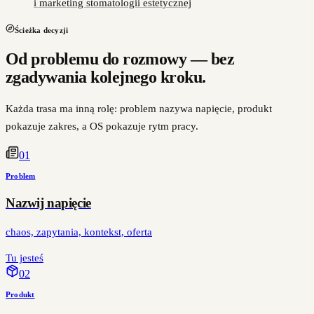
i marketing stomatologii estetycznej
Ścieżka decyzji
Od problemu do rozmowy — bez
zgadywania kolejnego kroku.
Każda trasa ma inną rolę: problem nazywa napięcie, produkt
pokazuje zakres, a OS pokazuje rytm pracy.
0
1
Problem
Nazwij napięcie
chaos, zapytania, kontekst, oferta
Tu jesteś
0
2
Produkt