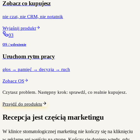
Zobacz co kupujesz
nie czat, nie CRM, nie notatnik
Wyjaśnij produkt
0
3
OS / wdrożenie
Uruchom rytm pracy
głos → pamięć → decyzja → ruch
Zobacz OS
Czytasz problem. Następny krok: sprawdź, co realnie kupujesz.
Przejdź do produktu
Recepcja jest częścią marketingu
W klinice stomatologicznej marketing nie kończy się na kliknięciu
w reklamę ani wejściu na stronę. Kończy się dopiero wtedy, gdy