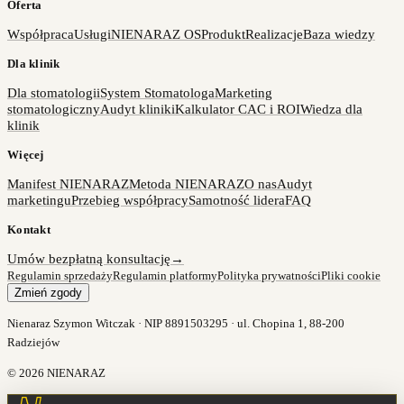
Oferta
Współpraca
Usługi
NIENARAZ OS
Produkt
Realizacje
Baza wiedzy
Dla klinik
Dla stomatologii
System Stomatologa
Marketing
stomatologiczny
Audyt kliniki
Kalkulator CAC i ROI
Wiedza dla
klinik
Więcej
Manifest NIENARAZ
Metoda NIENARAZ
O nas
Audyt
marketingu
Przebieg współpracy
Samotność lidera
FAQ
Kontakt
Umów bezpłatną konsultację
→
Regulamin sprzedaży
Regulamin platformy
Polityka prywatności
Pliki cookie
Zmień zgody
Nienaraz Szymon Witczak · NIP 8891503295 · ul. Chopina 1, 88-200
Radziejów
©
2026
NIENARAZ