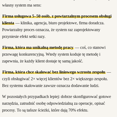
własny system ma sens:
Firma usługowa 5–50 osób, z powtarzalnym procesem obsługi
klienta
— klinika, agencja, biuro projektowe, firma doradcza.
Powtarzalny proces oznacza, że system raz zaprojektowany
przyniesie efekt setki razy.
Firma, która ma unikalną metodę pracy
— coś, co stanowi
przewagę konkurencyjną. Wtedy system koduje tę metodę i
zapewnia, że każdy klient dostaje tę samą jakość.
Firma, która chce skalować bez liniowego wzrostu zespołu
—
czyli obsługiwać 2× więcej klientów bez 2× większego zespołu.
Bez systemu skalowanie zawsze oznacza dodawanie ludzi.
W pozostałych przypadkach lepiej: dobrze skonfigurować gotowe
narzędzia, zatrudnić osobę odpowiedzialną za operacje, opisać
procesy. To są tańsze ścieżki, które dają 70% efektu.