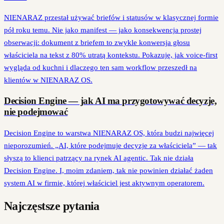
NIENARAZ przestał używać briefów i statusów w klasycznej formie
pół roku temu. Nie jako manifest — jako konsekwencja prostej
obserwacji: dokument z briefem to zwykle konwersja głosu
właściciela na tekst z 80% utratą kontekstu. Pokazuję, jak voice-first
wygląda od kuchni i dlaczego ten sam workflow przeszedł na
klientów w NIENARAZ OS.
Decision Engine — jak AI ma przygotowywać decyzje,
nie podejmować
Decision Engine to warstwa NIENARAZ OS, która budzi najwięcej
nieporozumień. „AI, które podejmuje decyzje za właściciela” — tak
słyszą to klienci patrzący na rynek AI agentic. Tak nie działa
Decision Engine. I, moim zdaniem, tak nie powinien działać żaden
system AI w firmie, której właściciel jest aktywnym operatorem.
Najczęstsze pytania