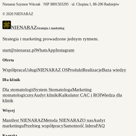
Nienaraz Szymon Witczak · NIP 8891503295 · ul. Chopina 1, 88-200 Radziejów
©
2026
NIENARAZ
NIENARAZ
Strategia i marketing
Strategia i marketing prowadzone jednym rytmem.
start@nienaraz.pl
WhatsApp
Instagram
Oferta
Współpraca
Usługi
NIENARAZ OS
Produkt
Realizacje
Baza wiedzy
Dla klinik
Dla stomatologii
System Stomatologa
Marketing
stomatologiczny
Audyt kliniki
Kalkulator CAC i ROI
Wiedza dla
klinik
Więcej
Manifest NIENARAZ
Metoda NIENARAZ
O nas
Audyt
marketingu
Przebieg współpracy
Samotność lidera
FAQ
Kontakt