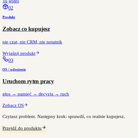
Tu jesteś
0
2
Produkt
Zobacz co kupujesz
nie czat, nie CRM, nie notatnik
Wyjaśnij produkt
0
3
OS / wdrożenie
Uruchom rytm pracy
głos → pamięć → decyzja → ruch
Zobacz OS
Czytasz problem. Następny krok: sprawdź, co realnie kupujesz.
Przejdź do produktu