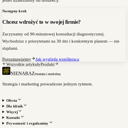
jesteś uzależniony od dostawcy.
Następny krok
Chcesz wdrożyć to w swojej firmie?
Zaczynamy od 90-minutowej konsultacji diagnostycznej.
Wychodzisz z priorytetami na 30 dni i konkretnym planem — nie
slajdami.
Porozmawiajmy
Jak wygląda współpraca
Wszystkie artykuły
Produkt
NIENARAZ
Strategia i marketing
Strategia i marketing prowadzone jednym rytmem.
Umów bezpłatną konsultację
→
Oferta
Dla klinik
Więcej
Kontakt
Prywatność i regulaminy