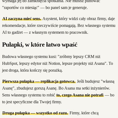
wymaga jej do zamknięcia spotkania. Nie musisz pilnować
"raportów co miesiąc" — bo panel sam je generuje.
AI zaczyna mieć sens.
Asystent, który widzi cały obraz firmy, daje
rekomendacje, które rzeczywiście pomagają. Bez własnego systemu
AI to gadżet — z własnym systemem to pracownik.
Pułapki, w które łatwo wpaść
Budowa własnego systemu kusi: "zróbmy lepszy CRM niż
HubSpot, lepszy edytor niż Notion, lepsze projekty niż Asana". To
jest droga, która kończy się porażką.
Pierwsza pułapka — replikacja gotowca.
Jeśli budujesz "własną
Asanę", zbudujesz gorszą Asanę. Bo Asana ma setki inżynierów.
Sens własnego systemu to robić
to, czego Asana nie potrafi
— bo
to jest specyficzne dla Twojej firmy.
Druga pułapka — wszystko od razu.
Firmy, które chcą