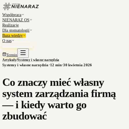
Współpraca
NIENARAZ OS
Realizacje
Dla stomatologii
Baza wiedzy
O nas
Umów konsultację
Termin
Artykuły
/
Systemy i własne narzędzia
·
·
Systemy i własne narzędzia
12
min
30 kwietnia 2026
Co znaczy mieć własny
system zarządzania firmą
— i kiedy warto go
zbudować