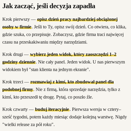
Jak zacząć, jeśli decyzja zapadła
Krok pierwszy —
opisz dzień pracy najbardziej obciążonej
osoby w firmie
. Jeśli to Ty, opisz swój dzień. Co otwiera, co klika,
gdzie szuka, co przepisuje. Zobaczysz, gdzie firma traci najwięcej
czasu na przeskakiwaniu między narzędziami.
Krok drugi —
wybierz jeden widok, który zaoszczędzi 1–2
godziny dziennie
. Nie cały panel. Jeden widok. U nas pierwszym
widokiem był "stan klienta na jednym ekranie".
Krok trzeci —
rozmawiaj z kimś, kto zbudował panel dla
podobnej firmy
. Nie z firmą, która sprzedaje narzędzia, tylko z
kimś, kto przeszedł tę drogę. Pytaj, co poszło źle.
Krok czwarty —
buduj iteracyjnie
. Pierwsza wersja w cztery–
sześć tygodni, potem każdy miesiąc dodaje kolejną warstwę. Nigdy
"wielki release za pół roku".