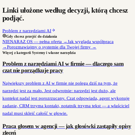
Linki ułożone według decyzji, którą chcesz
podjąć.
Problem z narzędziami AI
Gdy chcesz przejść do działania
NIENARAZ OS — pełna oferta
→
Jak wygląda współpraca
→
Porozmawiajmy o systemie dla Twojej firmy
→
Więcej z kategorii
Systemy i własne narzędzia
Problem z narzędziami AI w firmie — dlaczego sam
czat nie porządkuje pracy
Największy problem z AI w firmie nie polega dziś na tym, że
narzędzi jest za mało. Jest odwrotnie: narzędzi jest dużo, ale
kontekst nadal jest porozrzucany. Czat odpowiada, agent wykonuje
zadanie, CRM trzyma kontakt, notatnik trzyma tekst — a właściciel
nadal musi skleić całość w głowie.
Praca głosem w agencji — jak głosówki zastąpiły opisy
zleceń