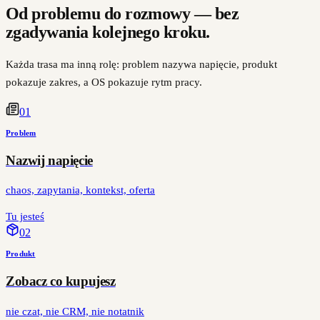
Od problemu do rozmowy — bez
zgadywania kolejnego kroku.
Każda trasa ma inną rolę: problem nazywa napięcie, produkt
pokazuje zakres, a OS pokazuje rytm pracy.
0
1
Problem
Nazwij napięcie
chaos, zapytania, kontekst, oferta
Tu jesteś
0
2
Produkt
Zobacz co kupujesz
nie czat, nie CRM, nie notatnik