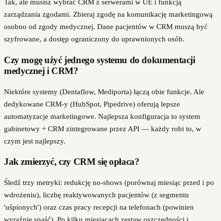
Tak, ale musisz wybrać CRM z serwerami w UE i funkcją
zarządzania zgodami. Zbieraj zgodę na komunikację marketingową
osobno od zgody medycznej. Dane pacjentów w CRM muszą być
szyfrowane, a dostęp ograniczony do uprawnionych osób.
Czy mogę użyć jednego systemu do dokumentacji
medycznej i CRM?
Niektóre systemy (Dentaflow, Mediporta) łączą obie funkcje. Ale
dedykowane CRM-y (HubSpot, Pipedrive) oferują lepsze
automatyzacje marketingowe. Najlepsza konfiguracja to system
gabinetowy + CRM zintegrowane przez API — każdy robi to, w
czym jest najlepszy.
Jak zmierzyć, czy CRM się opłaca?
Śledź trzy metryki: redukcję no-shows (porównaj miesiąc przed i po
wdrożeniu), liczbę reaktywowanych pacjentów (z segmentu
'uśpionych') oraz czas pracy recepcji na telefonach (powinien
wyraźnie spaść). Po kilku miesiącach zestaw oszczędności i