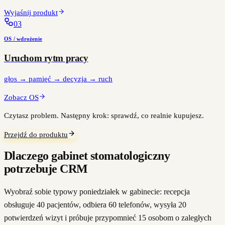
Wyjaśnij produkt
0
3
OS / wdrożenie
Uruchom rytm pracy
głos → pamięć → decyzja → ruch
Zobacz OS
Czytasz problem. Następny krok: sprawdź, co realnie kupujesz.
Przejdź do produktu
Dlaczego gabinet stomatologiczny
potrzebuje CRM
Wyobraź sobie typowy poniedziałek w gabinecie: recepcja
obsługuje 40 pacjentów, odbiera 60 telefonów, wysyła 20
potwierdzeń wizyt i próbuje przypomnieć 15 osobom o zaległych