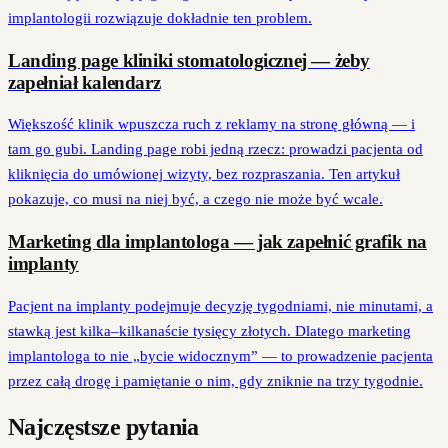
implantologii rozwiązuje dokładnie ten problem.
Landing page kliniki stomatologicznej — żeby
zapełniał kalendarz
Większość klinik wpuszcza ruch z reklamy na stronę główną — i
tam go gubi. Landing page robi jedną rzecz: prowadzi pacjenta od
kliknięcia do umówionej wizyty, bez rozpraszania. Ten artykuł
pokazuje, co musi na niej być, a czego nie może być wcale.
Marketing dla implantologa — jak zapełnić grafik na
implanty
Pacjent na implanty podejmuje decyzję tygodniami, nie minutami, a
stawką jest kilka–kilkanaście tysięcy złotych. Dlatego marketing
implantologa to nie „bycie widocznym” — to prowadzenie pacjenta
przez całą drogę i pamiętanie o nim, gdy zniknie na trzy tygodnie.
Najczęstsze pytania