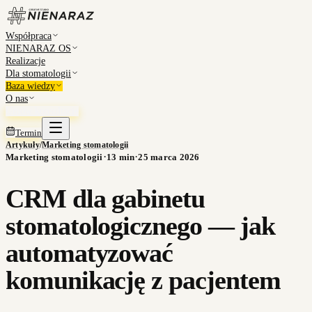
Współpraca
NIENARAZ OS
Realizacje
Dla stomatologii
Baza wiedzy
O nas
Umów konsultację
Termin
Artykuły
/
Marketing stomatologii
·
·
Marketing stomatologii
13
min
25 marca 2026
CRM dla gabinetu
stomatologicznego — jak
automatyzować
komunikację z pacjentem