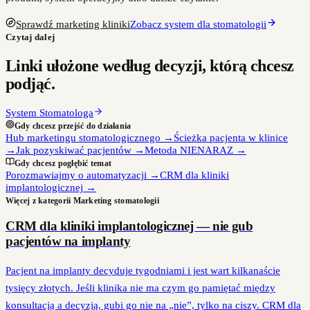
Sprawdź marketing kliniki
Zobacz system dla stomatologii
Czytaj dalej
Linki ułożone według decyzji, którą chcesz
podjąć.
System Stomatologa
Gdy chcesz przejść do działania
Hub marketingu stomatologicznego
→
Ścieżka pacjenta w klinice
→
Jak pozyskiwać pacjentów
→
Metoda NIENARAZ
→
Gdy chcesz pogłębić temat
Porozmawiajmy o automatyzacji
→
CRM dla kliniki
implantologicznej
→
Więcej z kategorii
Marketing stomatologii
CRM dla kliniki implantologicznej — nie gub
pacjentów na implanty
Pacjent na implanty decyduje tygodniami i jest wart kilkanaście
tysięcy złotych. Jeśli klinika nie ma czym go pamiętać między
konsultacją a decyzją, gubi go nie na „nie”, tylko na ciszy. CRM dla