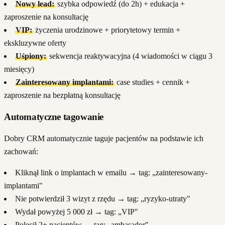
Nowy lead:
szybka odpowiedź (do 2h) + edukacja +
zaproszenie na konsultację
VIP:
życzenia urodzinowe + priorytetowy termin +
ekskluzywne oferty
Uśpiony:
sekwencja reaktywacyjna (4 wiadomości w ciągu 3
miesięcy)
Zainteresowany implantami:
case studies + cennik +
zaproszenie na bezpłatną konsultację
Automatyczne tagowanie
Dobry CRM automatycznie taguje pacjentów na podstawie ich
zachowań:
Kliknął link o implantach w emailu → tag: „zainteresowany-
implantami"
Nie potwierdził 3 wizyt z rzędu → tag: „ryzyko-utraty"
Wydał powyżej 5 000 zł → tag: „VIP"
Polecił 2+ pacjentów → tag: „ambasador"