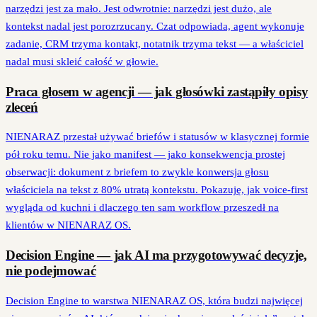
narzędzi jest za mało. Jest odwrotnie: narzędzi jest dużo, ale
kontekst nadal jest porozrzucany. Czat odpowiada, agent wykonuje
zadanie, CRM trzyma kontakt, notatnik trzyma tekst — a właściciel
nadal musi skleić całość w głowie.
Praca głosem w agencji — jak głosówki zastąpiły opisy
zleceń
NIENARAZ przestał używać briefów i statusów w klasycznej formie
pół roku temu. Nie jako manifest — jako konsekwencja prostej
obserwacji: dokument z briefem to zwykle konwersja głosu
właściciela na tekst z 80% utratą kontekstu. Pokazuję, jak voice-first
wygląda od kuchni i dlaczego ten sam workflow przeszedł na
klientów w NIENARAZ OS.
Decision Engine — jak AI ma przygotowywać decyzje,
nie podejmować
Decision Engine to warstwa NIENARAZ OS, która budzi najwięcej