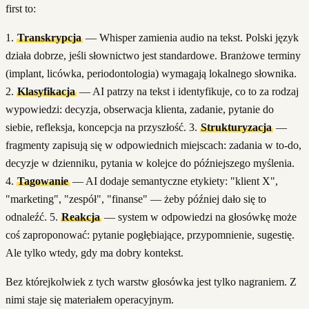
first to:
1.
Transkrypcja
— Whisper zamienia audio na tekst. Polski język
działa dobrze, jeśli słownictwo jest standardowe. Branżowe terminy
(implant, licówka, periodontologia) wymagają lokalnego słownika.
2.
Klasyfikacja
— AI patrzy na tekst i identyfikuje, co to za rodzaj
wypowiedzi: decyzja, obserwacja klienta, zadanie, pytanie do
siebie, refleksja, koncepcja na przyszłość. 3.
Strukturyzacja
—
fragmenty zapisują się w odpowiednich miejscach: zadania w to-do,
decyzje w dzienniku, pytania w kolejce do późniejszego myślenia.
4.
Tagowanie
— AI dodaje semantyczne etykiety: "klient X",
"marketing", "zespół", "finanse" — żeby później dało się to
odnaleźć. 5.
Reakcja
— system w odpowiedzi na głosówkę może
coś zaproponować: pytanie pogłębiające, przypomnienie, sugestię.
Ale tylko wtedy, gdy ma dobry kontekst.
Bez którejkolwiek z tych warstw głosówka jest tylko nagraniem. Z
nimi staje się materiałem operacyjnym.