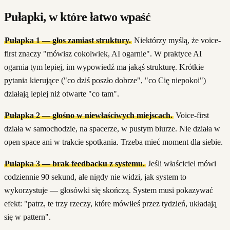
Pułapki, w które łatwo wpaść
Pułapka 1 — głos zamiast struktury.
Niektórzy myślą, że voice-
first znaczy "mówisz cokolwiek, AI ogarnie". W praktyce AI
ogarnia tym lepiej, im wypowiedź ma jakąś strukturę. Krótkie
pytania kierujące ("co dziś poszło dobrze", "co Cię niepokoi")
działają lepiej niż otwarte "co tam".
Pułapka 2 — głośno w niewłaściwych miejscach.
Voice-first
działa w samochodzie, na spacerze, w pustym biurze. Nie działa w
open space ani w trakcie spotkania. Trzeba mieć moment dla siebie.
Pułapka 3 — brak feedbacku z systemu.
Jeśli właściciel mówi
codziennie 90 sekund, ale nigdy nie widzi, jak system to
wykorzystuje — głosówki się skończą. System musi pokazywać
efekt: "patrz, te trzy rzeczy, które mówiłeś przez tydzień, układają
się w pattern".