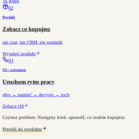
Tu jesteś
0
2
Produkt
Zobacz co kupujesz
nie czat, nie CRM, nie notatnik
Wyjaśnij produkt
0
3
OS / wdrożenie
Uruchom rytm pracy
głos → pamięć → decyzja → ruch
Zobacz OS
Czytasz problem. Następny krok: sprawdź, co realnie kupujesz.
Przejdź do produktu