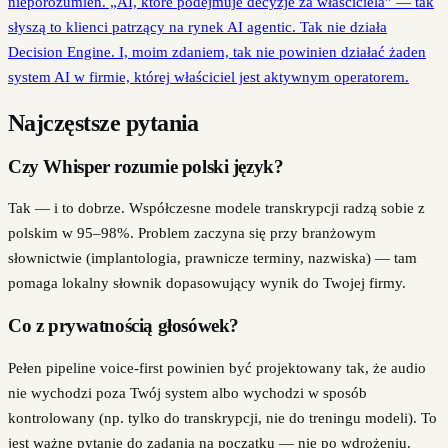
nieporozumień. „AI, które podejmuje decyzje za właściciela” — tak
słyszą to klienci patrzący na rynek AI agentic. Tak nie działa
Decision Engine. I, moim zdaniem, tak nie powinien działać żaden
system AI w firmie, której właściciel jest aktywnym operatorem.
Najczęstsze pytania
Czy Whisper rozumie polski język?
Tak — i to dobrze. Współczesne modele transkrypcji radzą sobie z
polskim w 95–98%. Problem zaczyna się przy branżowym
słownictwie (implantologia, prawnicze terminy, nazwiska) — tam
pomaga lokalny słownik dopasowujący wynik do Twojej firmy.
Co z prywatnością głosówek?
Pełen pipeline voice-first powinien być projektowany tak, że audio
nie wychodzi poza Twój system albo wychodzi w sposób
kontrolowany (np. tylko do transkrypcji, nie do treningu modeli). To
jest ważne pytanie do zadania na początku — nie po wdrożeniu.