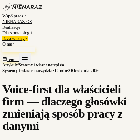
Współpraca
NIENARAZ OS
Realizacje
Dla stomatologii
Baza wiedzy
O nas
Umów konsultację
Termin
Artykuły
/
Systemy i własne narzędzia
·
·
Systemy i własne narzędzia
10
min
30 kwietnia 2026
Voice-first dla właścicieli
firm — dlaczego głosówki
zmieniają sposób pracy z
danymi