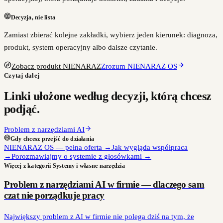
Decyzja, nie lista
Zamiast zbierać kolejne zakładki, wybierz jeden kierunek: diagnoza,
produkt, system operacyjny albo dalsze czytanie.
Zobacz produkt NIENARAZ
Zrozum NIENARAZ OS
Czytaj dalej
Linki ułożone według decyzji, którą chcesz
podjąć.
Problem z narzędziami AI
Gdy chcesz przejść do działania
NIENARAZ OS — pełna oferta
→
Jak wygląda współpraca
→
Porozmawiajmy o systemie z głosówkami
→
Więcej z kategorii
Systemy i własne narzędzia
Problem z narzędziami AI w firmie — dlaczego sam
czat nie porządkuje pracy
Największy problem z AI w firmie nie polega dziś na tym, że