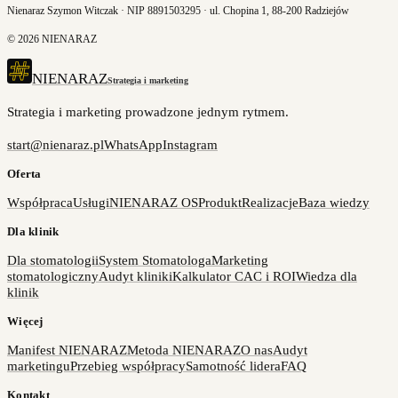
Nienaraz Szymon Witczak · NIP 8891503295 · ul. Chopina 1, 88-200 Radziejów
©
2026
NIENARAZ
NIENARAZ
Strategia i marketing
Strategia i marketing prowadzone jednym rytmem.
start@nienaraz.pl
WhatsApp
Instagram
Oferta
Współpraca
Usługi
NIENARAZ OS
Produkt
Realizacje
Baza wiedzy
Dla klinik
Dla stomatologii
System Stomatologa
Marketing
stomatologiczny
Audyt kliniki
Kalkulator CAC i ROI
Wiedza dla
klinik
Więcej
Manifest NIENARAZ
Metoda NIENARAZ
O nas
Audyt
marketingu
Przebieg współpracy
Samotność lidera
FAQ
Kontakt