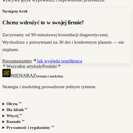
wykrywa język wypowiedzi i odpowiednio przetwarza.
Następny krok
Chcesz wdrożyć to w swojej firmie?
Zaczynamy od 90-minutowej konsultacji diagnostycznej.
Wychodzisz z priorytetami na 30 dni i konkretnym planem — nie
slajdami.
Porozmawiajmy
Jak wygląda współpraca
Wszystkie artykuły
Produkt
NIENARAZ
Strategia i marketing
Strategia i marketing prowadzone jednym rytmem.
Umów bezpłatną konsultację
→
Oferta
Dla klinik
Więcej
Kontakt
Prywatność i regulaminy