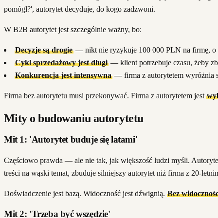
pomógł?', autorytet decyduje, do kogo zadzwoni.
W B2B autorytet jest szczególnie ważny, bo:
Decyzje są drogie
— nikt nie ryzykuje 100 000 PLN na firmę, o k
Cykl sprzedażowy jest długi
— klient potrzebuje czasu, żeby z
Konkurencja jest intensywna
— firma z autorytetem wyróżnia s
Firma bez autorytetu musi przekonywać. Firma z autorytetem jest
wy
Mity o budowaniu autorytetu
Mit 1: 'Autorytet buduje się latami'
Częściowo prawda — ale nie tak, jak większość ludzi myśli. Autory
treści na wąski temat, zbuduje silniejszy autorytet niż firma z 20-le
Doświadczenie jest bazą. Widoczność jest dźwignią.
Bez widoczności
Mit 2: 'Trzeba być wszędzie'