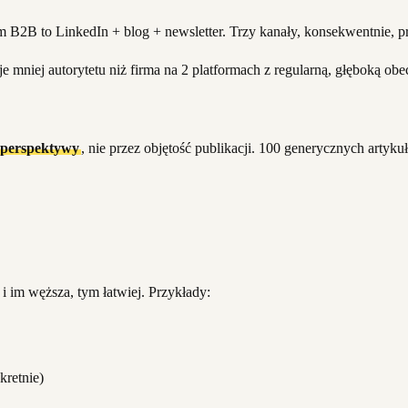
irm B2B to LinkedIn + blog + newsletter. Trzy kanały, konsekwentnie, 
duje mniej autorytetu niż firma na 2 platformach z regularną, głęboką obe
 perspektywy
, nie przez objętość publikacji. 100 generycznych artyk
 im węższa, tym łatwiej. Przykłady:
kretnie)