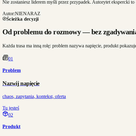
Nie zostaniesz liderem myśli przez przypadek. Autorytet ekspercki t
Autor:
NIENARAZ
Ścieżka decyzji
Od problemu do rozmowy — bez zgadywania
Każda trasa ma inną rolę: problem nazywa napięcie, produkt pokazuje
0
1
Problem
Nazwij napięcie
chaos, zapytania, kontekst, oferta
Tu jesteś
0
2
Produkt