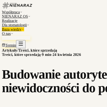
Współpraca
NIENARAZ OS
Realizacje
Dla stomatologii
Baza wiedzy
O nas
Umów konsultację
Termin
Artykuły
/
Treści, które sprzedają
Treści, które sprzedają
·
9
min
·
24 kwietnia 2026
Budowanie autoryte
niewidoczności do po