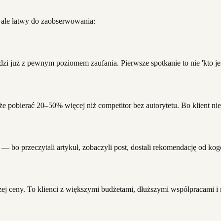
, ale łatwy do zaobserwowania:
dzi już z pewnym poziomem zaufania. Pierwsze spotkanie to nie 'kto jes
może pobierać 20–50% więcej niż competitor bez autorytetu. Bo klient
— bo przeczytali artykuł, zobaczyli post, dostali rekomendację od kogoś
szej ceny. To klienci z większymi budżetami, dłuższymi współpracami i 