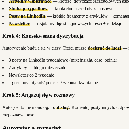
Artykuły wspierające
— krótsze, dotyczące szczegółowych as
Studia przypadków
— konkretne przykłady zastosowania
Posty na LinkedIn
— krótkie fragmenty z artykułów + komenta
Newsletter
— regularny digest najnowszych treści + refleksje
Krok 4: Konsekwentna dystrybucja
Autorytet nie buduje się w ciszy. Treści muszą
docierać do ludzi
— r
3 posty na LinkedIn tygodniowo (mix: insight, case, opinia)
2 artykuły na blogu miesięcznie
Newsletter co 2 tygodnie
1 gościnny artykuł / podcast / webinar kwartalnie
Krok 5: Angażuj się w rozmowy
Autorytet to nie monolog. To
dialog
. Komentuj posty innych. Odpowi
rozpoznawalność.
Autorytet a sprzedaż