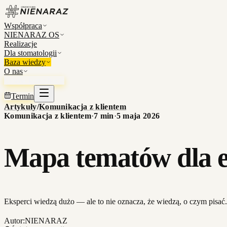
Współpraca
NIENARAZ OS
Realizacje
Dla stomatologii
Baza wiedzy
O nas
Umów konsultację
Termin
Artykuły
/
Komunikacja z klientem
Komunikacja z klientem
·
7
min
·
5 maja 2026
Mapa tematów dla e
Eksperci wiedzą dużo — ale to nie oznacza, że wiedzą, o czym pisać. 
Autor:
NIENARAZ