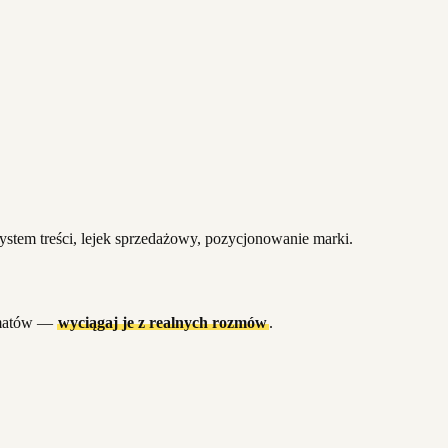
system treści, lejek sprzedażowy, pozycjonowanie marki.
tematów —
wyciągaj je z realnych rozmów
.