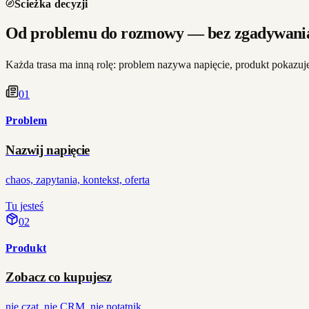
Ścieżka decyzji
Od problemu do rozmowy — bez zgadywania
Każda trasa ma inną rolę: problem nazywa napięcie, produkt pokazuje
0
1
Problem
Nazwij napięcie
chaos, zapytania, kontekst, oferta
Tu jesteś
0
2
Produkt
Zobacz co kupujesz
nie czat, nie CRM, nie notatnik