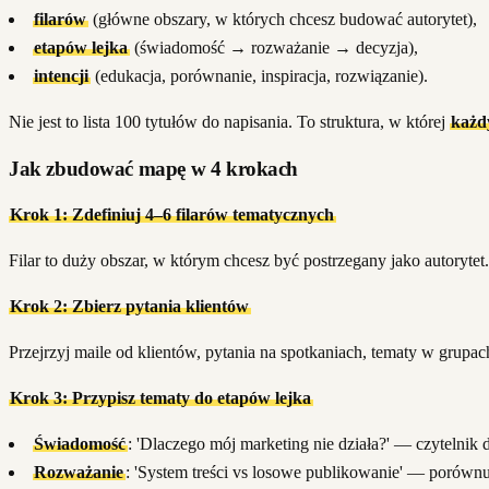
filarów
(główne obszary, w których chcesz budować autorytet),
etapów lejka
(świadomość → rozważanie → decyzja),
intencji
(edukacja, porównanie, inspiracja, rozwiązanie).
Nie jest to lista 100 tytułów do napisania. To struktura, w której
każdy
Jak zbudować mapę w 4 krokach
Krok 1: Zdefiniuj 4–6 filarów tematycznych
Filar to duży obszar, w którym chcesz być postrzegany jako autorytet
Krok 2: Zbierz pytania klientów
Przejrzyj maile od klientów, pytania na spotkaniach, tematy w grup
Krok 3: Przypisz tematy do etapów lejka
Świadomość
: 'Dlaczego mój marketing nie działa?' — czytelnik 
Rozważanie
: 'System treści vs losowe publikowanie' — porównu