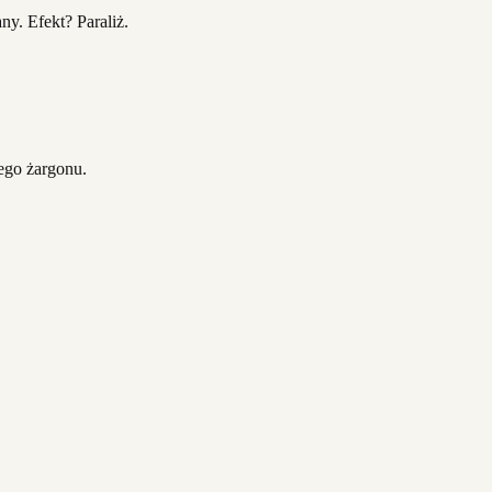
y. Efekt? Paraliż.
ego żargonu.