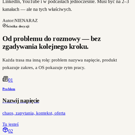
LinkedIn, YouTube i w podcastach jednocześnie. Musi być na 2–3
kanałach — ale na tych właściwych.
Autor:
NIENARAZ
Ścieżka decyzji
Od problemu do rozmowy — bez
zgadywania kolejnego kroku.
Każda trasa ma inną rolę: problem nazywa napięcie, produkt
pokazuje zakres, a OS pokazuje rytm pracy.
0
1
Problem
Nazwij napięcie
chaos, zapytania, kontekst, oferta
Tu jesteś
0
2