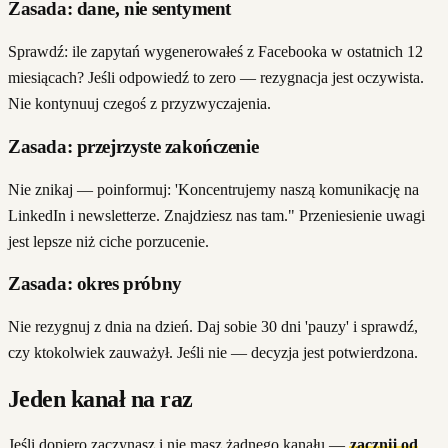
Zasada: dane, nie sentyment
Sprawdź: ile zapytań wygenerowałeś z Facebooka w ostatnich 12
miesiącach? Jeśli odpowiedź to zero — rezygnacja jest oczywista.
Nie kontynuuj czegoś z przyzwyczajenia.
Zasada: przejrzyste zakończenie
Nie znikaj — poinformuj: 'Koncentrujemy naszą komunikację na
LinkedIn i newsletterze. Znajdziesz nas tam." Przeniesienie uwagi
jest lepsze niż ciche porzucenie.
Zasada: okres próbny
Nie rezygnuj z dnia na dzień. Daj sobie 30 dni 'pauzy' i sprawdź,
czy ktokolwiek zauważył. Jeśli nie — decyzja jest potwierdzona.
Jeden kanał na raz
Jeśli dopiero zaczynasz i nie masz żadnego kanału —
zacznij od