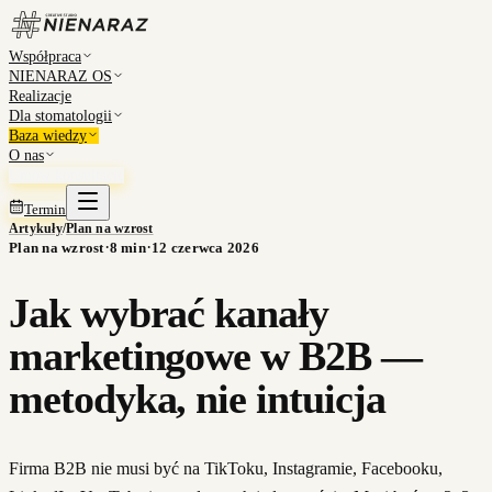
Współpraca
NIENARAZ OS
Realizacje
Dla stomatologii
Baza wiedzy
O nas
Umów konsultację
Termin
Artykuły
/
Plan na wzrost
·
·
Plan na wzrost
8
min
12 czerwca 2026
Jak wybrać kanały
marketingowe w B2B —
metodyka, nie intuicja
Firma B2B nie musi być na TikToku, Instagramie, Facebooku,