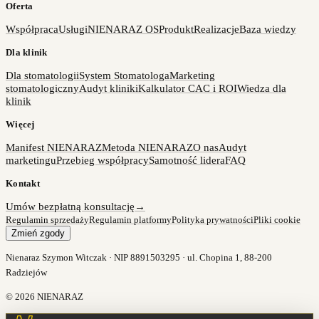
Oferta
Współpraca
Usługi
NIENARAZ OS
Produkt
Realizacje
Baza wiedzy
Dla klinik
Dla stomatologii
System Stomatologa
Marketing
stomatologiczny
Audyt kliniki
Kalkulator CAC i ROI
Wiedza dla
klinik
Więcej
Manifest NIENARAZ
Metoda NIENARAZ
O nas
Audyt
marketingu
Przebieg współpracy
Samotność lidera
FAQ
Kontakt
Umów bezpłatną konsultację
→
Regulamin sprzedaży
Regulamin platformy
Polityka prywatności
Pliki cookie
Zmień zgody
Nienaraz Szymon Witczak · NIP 8891503295 · ul. Chopina 1, 88-200
Radziejów
©
2026
NIENARAZ