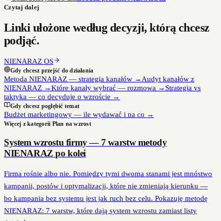
Czytaj dalej
Linki ułożone według decyzji, którą chcesz
podjąć.
NIENARAZ OS
Gdy chcesz przejść do działania
Metoda NIENARAZ — strategia kanałów
→
Audyt kanałów z
NIENARAZ
→
Które kanały wybrać — rozmowa
→
Strategia vs
taktyka — co decyduje o wzroście
→
Gdy chcesz pogłębić temat
Budżet marketingowy — ile wydawać i na co
→
Więcej z kategorii
Plan na wzrost
System wzrostu firmy — 7 warstw metody
NIENARAZ po kolei
Firma rośnie albo nie. Pomiędzy tymi dwoma stanami jest mnóstwo
kampanii, postów i optymalizacji, które nie zmieniają kierunku —
bo kampania bez systemu jest jak ruch bez celu. Pokazuję metodę
NIENARAZ: 7 warstw, które dają system wzrostu zamiast listy