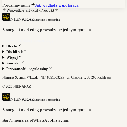
Porozmawiajmy
Jak wygląda współpraca
Wszystkie artykuły
Produkt
NIENARAZ
Strategia i marketing
Strategia i marketing prowadzone jednym rytmem.
Umów bezpłatną konsultację
→
Oferta
Dla klinik
Więcej
Kontakt
Prywatność i regulaminy
Nienaraz Szymon Witczak · NIP 8891503295 · ul. Chopina 1, 88-200 Radziejów
©
2026
NIENARAZ
NIENARAZ
Strategia i marketing
Strategia i marketing prowadzone jednym rytmem.
start@nienaraz.pl
WhatsApp
Instagram