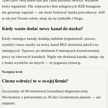
Tylko jeśli Twój klient tam jest i jeśli potrafisz tworzyć wizualne
treści regularnie. Dla większości firm usługowych B2B Instagram
nie generuje zapytań — ale może budować markę pracodawcy. Jeśli
to nie jest Twoim celem, skup się na LinkedIn i blogu.
Kiedy warto dodać nowy kanał do stacku?
Kiedy istniejące kanały działają stabilnie (regularność, proces,
wyniki) i masz zasoby na nowy kanał BEZ obniżenia jakości na
istniejących. Typowo: po minimum 6 miesiącach konsekwentnej
pracy na obecnych kanałach. Nigdy nie dodawaj kanału, ratując się
z braku wyników na innych — to pogarsza sytuację.
Następny krok
Chcesz wdrożyć to w swojej firmie?
Zaczynamy od 90-minutowej konsultacji diagnostycznej.
Wychodzisz z priorytetami na 30 dni i konkretnym planem — nie
slajdami.