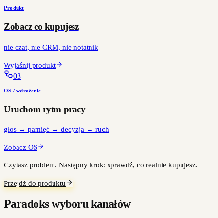
Produkt
Zobacz co kupujesz
nie czat, nie CRM, nie notatnik
Wyjaśnij produkt
0
3
OS / wdrożenie
Uruchom rytm pracy
głos → pamięć → decyzja → ruch
Zobacz OS
Czytasz problem. Następny krok: sprawdź, co realnie kupujesz.
Przejdź do produktu
Paradoks wyboru kanałów