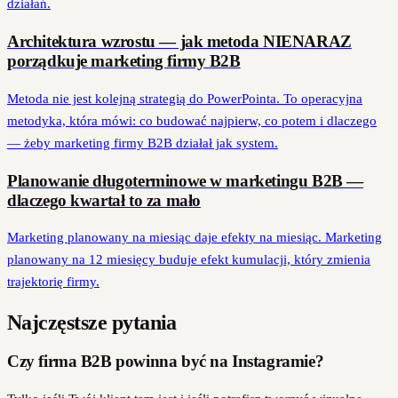
działań.
Architektura wzrostu — jak metoda NIENARAZ
porządkuje marketing firmy B2B
Metoda nie jest kolejną strategią do PowerPointa. To operacyjna
metodyka, która mówi: co budować najpierw, co potem i dlaczego
— żeby marketing firmy B2B działał jak system.
Planowanie długoterminowe w marketingu B2B —
dlaczego kwartał to za mało
Marketing planowany na miesiąc daje efekty na miesiąc. Marketing
planowany na 12 miesięcy buduje efekt kumulacji, który zmienia
trajektorię firmy.
Najczęstsze pytania
Czy firma B2B powinna być na Instagramie?