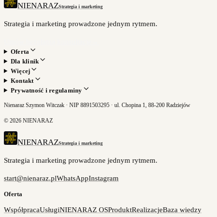
NIENARAZ
Strategia i marketing
Strategia i marketing prowadzone jednym rytmem.
Umów bezpłatną konsultację
→
Oferta
Dla klinik
Więcej
Kontakt
Prywatność i regulaminy
Nienaraz Szymon Witczak · NIP 8891503295 · ul. Chopina 1, 88-200 Radziejów
©
2026
NIENARAZ
NIENARAZ
Strategia i marketing
Strategia i marketing prowadzone jednym rytmem.
start@nienaraz.pl
WhatsApp
Instagram
Oferta
Współpraca
Usługi
NIENARAZ OS
Produkt
Realizacje
Baza wiedzy