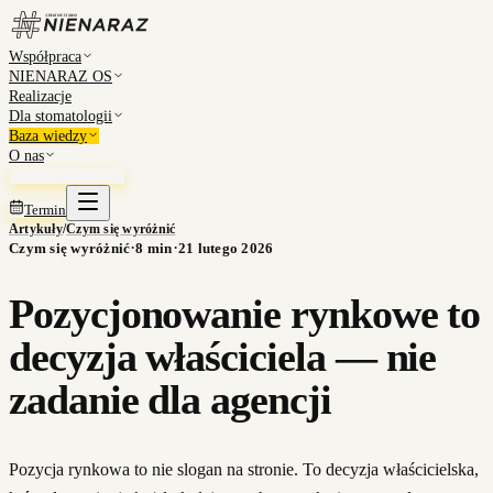
Współpraca
NIENARAZ OS
Realizacje
Dla stomatologii
Baza wiedzy
O nas
Umów konsultację
Termin
Artykuły
/
Czym się wyróżnić
·
·
Czym się wyróżnić
8
min
21 lutego 2026
Pozycjonowanie rynkowe to
decyzja właściciela — nie
zadanie dla agencji
Pozycja rynkowa to nie slogan na stronie. To decyzja właścicielska,