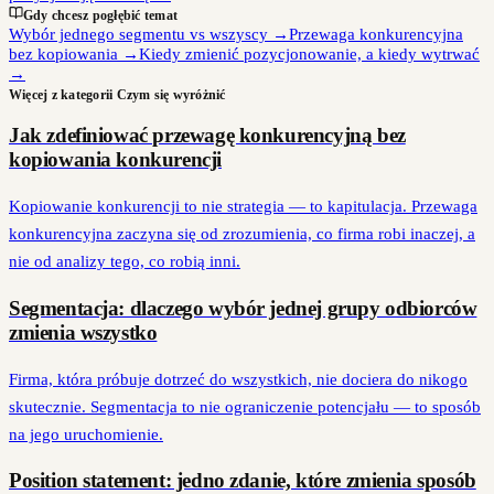
Gdy chcesz pogłębić temat
Wybór jednego segmentu vs wszyscy
→
Przewaga konkurencyjna
bez kopiowania
→
Kiedy zmienić pozycjonowanie, a kiedy wytrwać
→
Więcej z kategorii
Czym się wyróżnić
Jak zdefiniować przewagę konkurencyjną bez
kopiowania konkurencji
Kopiowanie konkurencji to nie strategia — to kapitulacja. Przewaga
konkurencyjna zaczyna się od zrozumienia, co firma robi inaczej, a
nie od analizy tego, co robią inni.
Segmentacja: dlaczego wybór jednej grupy odbiorców
zmienia wszystko
Firma, która próbuje dotrzeć do wszystkich, nie dociera do nikogo
skutecznie. Segmentacja to nie ograniczenie potencjału — to sposób
na jego uruchomienie.
Position statement: jedno zdanie, które zmienia sposób