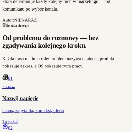
która determinuje każdy kolejny ruch w marketingu — od
komunikatu po wybór kanału.
Autor:
NIENARAZ
Ścieżka decyzji
Od problemu do rozmowy — bez
zgadywania kolejnego kroku.
Każda trasa ma inną rolę: problem nazywa napięcie, produkt
pokazuje zakres, a OS pokazuje rytm pracy.
0
1
Problem
Nazwij napięcie
chaos, zapytania, kontekst, oferta
Tu jesteś
0
2