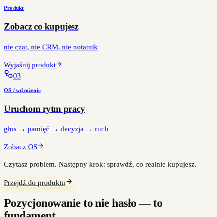
Produkt
Zobacz co kupujesz
nie czat, nie CRM, nie notatnik
Wyjaśnij produkt
0
3
OS / wdrożenie
Uruchom rytm pracy
głos → pamięć → decyzja → ruch
Zobacz OS
Czytasz problem. Następny krok: sprawdź, co realnie kupujesz.
Przejdź do produktu
Pozycjonowanie to nie hasło — to
fundament