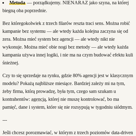
Metoda
— porządkujemy. NIENARAZ jako szyna, na której
biegną oba poprzednie.
Bez któregokolwiek z trzech filarów reszta traci sens. Można robić
kampanie bez systemu — ale wtedy każda kolejna zaczyna się od
zera. Można mieć system bez agencji — ale wtedy nikt nie
wykonuje. Można mieć obie nogi bez metody — ale wtedy każda
kampania używa innej logiki, i nie ma na czym budować efektu kuli
śnieżnej.
Czy to się sprzedaje na rynku, gdzie 80% agencji jest w klasycznym
modelu? Pokażą najbliższe miesiące. Bardziej zależy mi na tym,
żeby firma, którą prowadzę, była tym, czego sam szukam u
kontrahentów:
agencją
, której nie muszę kontrolować, bo ma
pamięć, dane i system, które się nie rozsypują w tygodniu siódmym.
---
Jeśli chcesz porozmawiać, w którym z trzech poziomów data-driven