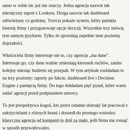
samo w sobie nic już nie znaczy. Jedna agencja nazwie tak
miesięczny raport z Lookera. Druga nazwie tak dashboard
odświeżany co godzinę. Trzecia pokaże system, który pamięta
historię firmy i przygotowuje opcje decyzji. Wszystkie trzy mówią
tym samym językiem. Tylko że sprzedają zupełnie inne poziomy
dojrzałości.
Właściciela firmy interesuje nie to, czy agencja „ma dane".
Interesuje go, czy dane realnie zmieniają kierunek ruchów, zanim
kolejny miesiąc budżetu się przepali. W tym artykule rozkładam to
na trzy poziomy: raporty po fakcie, dashboard live i Decision
Engine z pamięcią firmy. Do tego dokładam pięć pytań, które warto
zadać agencji przed podpisaniem umowy.
To jest perspektywa kogoś, kto przez ostatnie dziesięć lat pracował z
założycielami z różnych branż i doszedł do prostego wniosku:
klasyczna agencja od kampanii to dziś za mało
, jeśli firma ma rosnąć
w sposób przewidywalny.