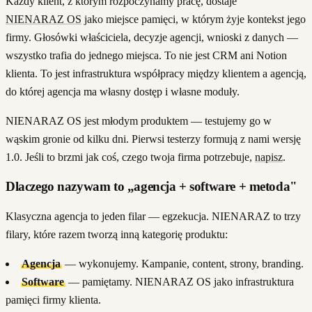
Każdy klient, z którym rozpoczynamy pracę, dostaje
NIENARAZ OS
jako miejsce pamięci, w którym żyje kontekst jego
firmy. Głosówki właściciela, decyzje agencji, wnioski z danych —
wszystko trafia do jednego miejsca. To nie jest CRM ani Notion
klienta. To jest infrastruktura współpracy między klientem a agencją,
do której agencja ma własny dostęp i własne moduły.
NIENARAZ OS jest młodym produktem — testujemy go w
wąskim gronie od kilku dni. Pierwsi testerzy formują z nami wersję
1.0. Jeśli to brzmi jak coś, czego twoja firma potrzebuje,
napisz
.
Dlaczego nazywam to „agencja + software + metoda"
Klasyczna agencja to jeden filar — egzekucja. NIENARAZ to trzy
filary, które razem tworzą inną kategorię produktu:
Agencja
— wykonujemy. Kampanie, content, strony, branding.
Software
— pamiętamy. NIENARAZ OS jako infrastruktura
pamięci firmy klienta.