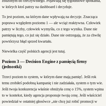
zbliżonym do rzeczywistego. Pojawiają się tygodniowe spotkania,
w których ktoś patrzy na dashboard i decyduje.
To jest poziom, na którym dane wpływają na decyzje. Znacząca
poprawa względem poziomu 1 — ale wciąż reaktywna. Człowiek
patrzy w liczby, człowiek wymyśla, co z tego wynika. Dane nie
pamiętają tego, co już się działo. Dane nie ostrzegają, że za chwilę
powtórzysz błąd sprzed kwartału.
Niewielka część polskich agencji jest tutaj.
Poziom 3 — Decision Engine z pamięcią firmy
(jednostki)
Trzeci poziom to system, w którym dane mają pamięć. Jeśli rok
temu zrobiłeś podobną kampanię i nie zadziałała, system o tym wie.
Jeśli twoja konkurencja właśnie obniżyła cenę o 15%, system wpina
to w kontekst, kiedy agencja proponuje twoją cenę. Jeśli właściciel
powiedział w ostatniej głosówce „nie chcę już robić promocji w