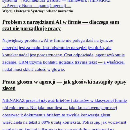
systemu
→
Architektura wzrostu — framework NIENARAZ
→
Agency Brain — pamięć agencji
→
Więcej z kategorii
Systemy i własne narzędzia
Problem z narzędziami AI w firmie — dlaczego sam
czat nie porządkuje pracy
Największy problem z AI w firmie nie polega dziś na tym, że
narzędzi jest za mało. Jest odwrotnie: narzędzi jest dużo, ale
kontekst nadal jest porozrzucany. Czat odpowiada, agent wykonuje
zadanie, CRM trzyma kontakt, notatnik trzyma tekst — a właściciel
nadal musi skleić całość w głowie.
Praca głosem w agencji — jak głosówki zastąpiły opisy
zleceń
NIENARAZ przestał używać briefów i statusów w klasycznej formie
pół roku temu. Nie jako manifest — jako konsekwencja prostej
obserwacji: dokument z briefem to zwykle konwersja głosu
właściciela na tekst z 80% utratą kontekstu. Pokazuję, jak voice-first
wygląda od kuchni i dlaczego ten sam workflow przeszedł na