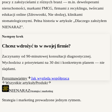
pracy z założycielami z różnych branż — m.in. deweloperami
nieruchomości, markami FMCG, firmami z recyklingu, twórcami
edukacji online (Zdrowostki, Nie słodzę), klinikami
stomatologicznymi. Pełna historia w artykule „Dlaczego założyłem
NIENARAZ".
Następny krok
Chcesz wdrożyć to w swojej firmie?
Zaczynamy od 90-minutowej konsultacji diagnostycznej.
Wychodzisz z priorytetami na 30 dni i konkretnym planem — nie
slajdami.
Porozmawiajmy
Jak wygląda współpraca
Wszystkie artykuły
Produkt
NIENARAZ
Strategia i marketing
Strategia i marketing prowadzone jednym rytmem.
Umów bezpłatną konsultację
→