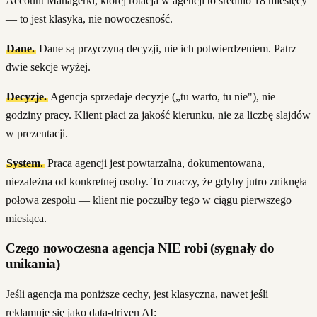
Account Managerki, której rotacja w agencji to średnio 18 miesięcy
— to jest klasyka, nie nowoczesność.
Dane.
Dane są przyczyną decyzji, nie ich potwierdzeniem. Patrz
dwie sekcje wyżej.
Decyzje.
Agencja sprzedaje decyzje („tu warto, tu nie"), nie
godziny pracy. Klient płaci za jakość kierunku, nie za liczbę slajdów
w prezentacji.
System.
Praca agencji jest powtarzalna, dokumentowana,
niezależna od konkretnej osoby. To znaczy, że gdyby jutro zniknęła
połowa zespołu — klient nie poczułby tego w ciągu pierwszego
miesiąca.
Czego nowoczesna agencja NIE robi (sygnały do
unikania)
Jeśli agencja ma poniższe cechy, jest klasyczna, nawet jeśli
reklamuje się jako data-driven AI: