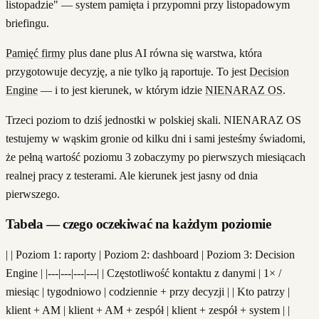
listopadzie" — system pamięta i przypomni przy listopadowym
briefingu.
Pamięć firmy
plus dane plus AI równa się warstwa, która
przygotowuje decyzję, a nie tylko ją raportuje. To jest
Decision
Engine
— i to jest kierunek, w którym idzie
NIENARAZ OS
.
Trzeci poziom to dziś jednostki w polskiej skali. NIENARAZ OS
testujemy w wąskim gronie od kilku dni i sami jesteśmy świadomi,
że pełną wartość poziomu 3 zobaczymy po pierwszych miesiącach
realnej pracy z testerami. Ale kierunek jest jasny od dnia
pierwszego.
Tabela — czego oczekiwać na każdym poziomie
| | Poziom 1: raporty | Poziom 2: dashboard | Poziom 3: Decision
Engine | |---|---|---|---| | Częstotliwość kontaktu z danymi | 1× /
miesiąc | tygodniowo | codziennie + przy decyzji | | Kto patrzy |
klient + AM | klient + AM + zespół | klient + zespół + system | |