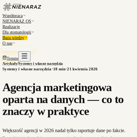
Współpraca
NIENARAZ OS
Realizacje
Dla stomatologii
Baza wiedzy
O nas
Umów konsultację
Termin
Artykuły
/
Systemy i własne narzędzia
·
·
Systemy i własne narzędzia
10
min
21 kwietnia 2026
Agencja marketingowa
oparta na danych — co to
znaczy w praktyce
Większość agencji w 2026 nadal tylko raportuje dane po fakcie.