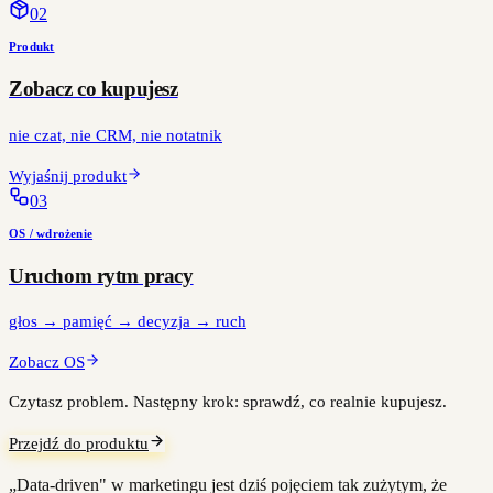
0
2
Produkt
Zobacz co kupujesz
nie czat, nie CRM, nie notatnik
Wyjaśnij produkt
0
3
OS / wdrożenie
Uruchom rytm pracy
głos → pamięć → decyzja → ruch
Zobacz OS
Czytasz problem. Następny krok: sprawdź, co realnie kupujesz.
Przejdź do produktu
„Data-driven" w marketingu jest dziś pojęciem tak zużytym, że