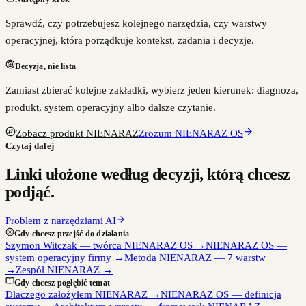
Sprawdź, czy potrzebujesz kolejnego narzędzia, czy warstwy
operacyjnej, która porządkuje kontekst, zadania i decyzje.
Decyzja, nie lista
Zamiast zbierać kolejne zakładki, wybierz jeden kierunek: diagnoza,
produkt, system operacyjny albo dalsze czytanie.
Zobacz produkt NIENARAZ
Zrozum NIENARAZ OS
Czytaj dalej
Linki ułożone według decyzji, którą chcesz
podjąć.
Problem z narzędziami AI
Gdy chcesz przejść do działania
Szymon Witczak — twórca NIENARAZ OS
→
NIENARAZ OS —
system operacyjny firmy
→
Metoda NIENARAZ — 7 warstw
→
Zespół NIENARAZ
→
Gdy chcesz pogłębić temat
Dlaczego założyłem NIENARAZ
→
NIENARAZ OS — definicja