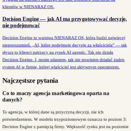
klientów w NIENARAZ OS.
Decision Engine — jak AI ma przygotowywać decyzje,
nie podejmować
Decision Engine to warstwa NIENARAZ OS, która budzi najwięcej
nieporozumień. „AI, które podejmuje decyzje za właściciela” — tak
słyszą to klienci patrzący na rynek AI agentic. Tak nie działa
Decision Engine. I, moim zdaniem, tak nie powinien działać żaden
system AI w firmie, której właściciel jest aktywnym operatorem.
Najczęstsze pytania
Co to znaczy agencja marketingowa oparta na
danych?
To agencja, w której dane są przyczyną decyzji, nie ich
potwierdzeniem. W modelu trzypoziomowym oznacza to poziom 3:
Decision Engine z pamięcią firmy. Większość rynku jest na poziomie