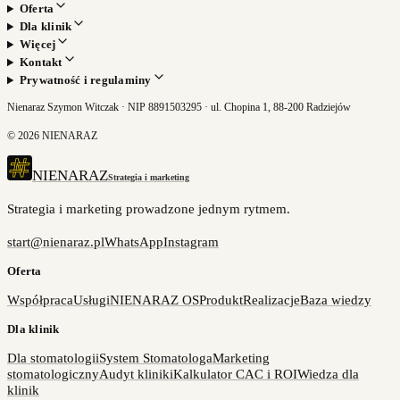
Oferta
Dla klinik
Więcej
Kontakt
Prywatność i regulaminy
Nienaraz Szymon Witczak · NIP 8891503295 · ul. Chopina 1, 88-200 Radziejów
©
2026
NIENARAZ
NIENARAZ
Strategia i marketing
Strategia i marketing prowadzone jednym rytmem.
start@nienaraz.pl
WhatsApp
Instagram
Oferta
Współpraca
Usługi
NIENARAZ OS
Produkt
Realizacje
Baza wiedzy
Dla klinik
Dla stomatologii
System Stomatologa
Marketing
stomatologiczny
Audyt kliniki
Kalkulator CAC i ROI
Wiedza dla
klinik