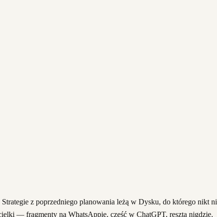
 Strategie z poprzedniego planowania leżą w Dysku, do którego nikt n
cicielki — fragmenty na WhatsAppie, część w ChatGPT, reszta nigdzie.