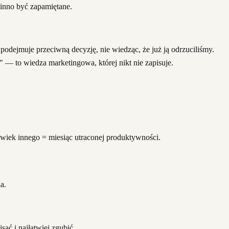
winno być zapamiętane.
podejmuje przeciwną decyzję, nie wiedząc, że już ją odrzuciliśmy.
 — to wiedza marketingowa, której nikt nie zapisuje.
olwiek innego = miesiąc utraconej produktywności.
a.
ać i najłatwiej zgubić.