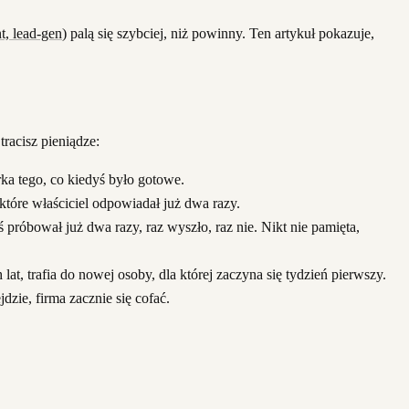
t, lead-gen
) palą się szybciej, niż powinny. Ten artykuł pokazuje,
racisz pieniądze:
rka tego, co kiedyś było gotowe.
 które właściciel odpowiadał już dwa razy.
róbował już dwa razy, raz wyszło, raz nie. Nikt nie pamięta,
t, trafia do nowej osoby, dla której zaczyna się tydzień pierwszy.
dzie, firma zacznie się cofać.