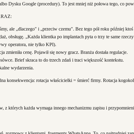
albo Dysku Google (procedury). To jest mniej niż połowa tego, co po
NARAZ:
y, ale „dlaczego" i „przeciw czemu". Bez tego pół roku później ktoś 
ż, obsługę. „Każda klientka po implantach pyta o trzy te same rzeczy"
ywy operatora, nie tylko KPI).
ja zmieniła cenę. Pojawił się nowy gracz. Branża dostała regulacje.
sówce. Brief skraca to do trzech zdań i traci większość kontekstu.
kalne wydarzenia.
alna konsekwencja: rotacja właścicielki = śmierć firmy. Rotacja kogok
rstw, z których każda wymaga innego mechanizmu zapisu i przypomnieni
ń, rozmowy z klientami, fragmenty WhatsAppa. To, co najtrudniej zapis