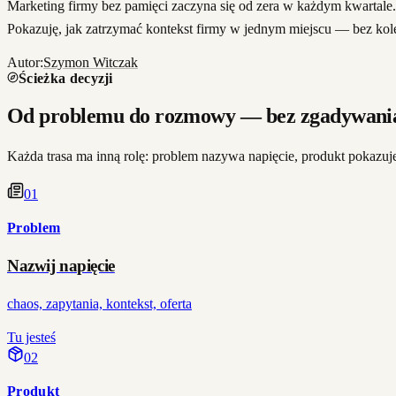
Marketing firmy bez pamięci zaczyna się od zera w każdym kwartale. 
Pokazuję, jak zatrzymać kontekst firmy w jednym miejscu — bez kole
Autor:
Szymon Witczak
Ścieżka decyzji
Od problemu do rozmowy — bez zgadywania
Każda trasa ma inną rolę: problem nazywa napięcie, produkt pokazuje
0
1
Problem
Nazwij napięcie
chaos, zapytania, kontekst, oferta
Tu jesteś
0
2
Produkt