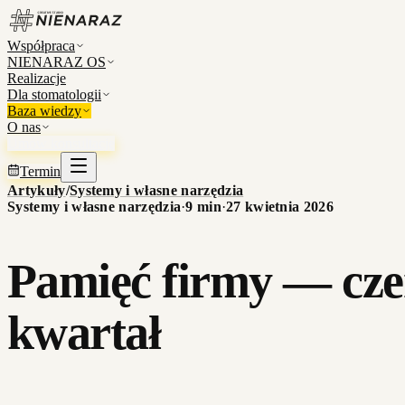
Współpraca
NIENARAZ OS
Realizacje
Dla stomatologii
Baza wiedzy
O nas
Umów konsultację
Termin
Artykuły
/
Systemy i własne narzędzia
Systemy i własne narzędzia
·
9
min
·
27 kwietnia 2026
Pamięć firmy — czem
kwartał