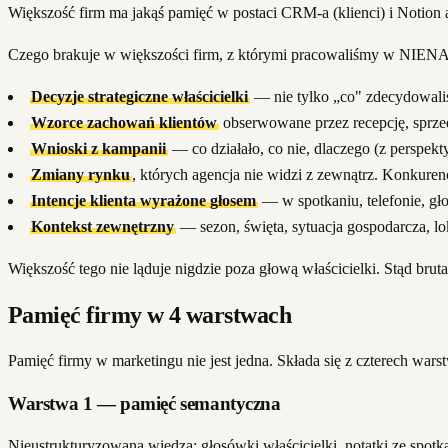
Większość firm ma jakąś pamięć w postaci CRM-a (klienci) i Notion 
Czego brakuje w większości firm, z którymi pracowaliśmy w NIE
Decyzje strategiczne właścicielki
— nie tylko „co" zdecydowaliśm
Wzorce zachowań klientów
obserwowane przez recepcję, sprzeda
Wnioski z kampanii
— co działało, co nie, dlaczego (z perspekt
Zmiany rynku
, których agencja nie widzi z zewnątrz. Konkurenc
Intencje klienta wyrażone głosem
— w spotkaniu, telefonie, gło
Kontekst zewnętrzny
— sezon, święta, sytuacja gospodarcza, lo
Większość tego nie ląduje nigdzie poza głową właścicielki. Stąd brut
Pamięć firmy w 4 warstwach
Pamięć firmy w marketingu nie jest jedna. Składa się z czterech wa
Warstwa 1 — pamięć semantyczna
Nieustrukturyzowana wiedza: głosówki właścicielki, notatki ze spotka