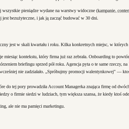
tórej wszystkie pieniądze wydane na warstwy widoczne (
kampanie, conten
 jest bezużyteczne, i jak ją zacząć budować w 30 dni.
y jest w skali kwartału i roku. Kilka konkretnych miejsc, w których t
je miesiąc kontekstu, który firma już raz zebrała. Onboarding to powtó
tórzeniem briefingu sprzed pół roku. Agencja pyta o te same rzeczy, na
cześniej nie zadziałało. „Spróbujmy promocji walentynkowej" — ktoś p
re do tej pory prowadziła Account Managerka znająca firmę od dwóch la
dzy o firmie siedzi w ludziach, tym większa szansa, że kiedy ktoś odej
ting, ale nie ma pamięci marketingu.