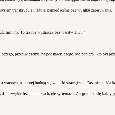
ystem transkrybuje i taguje, pamięć rośnie bez wysiłku zapisywania.
ć firm ma. To też nie wystarczy bez warstw 1, 3 i 4.
dlaczego, przeciw czemu, na podstawie czego, kto popierał, kto był pr
jest warstwa, na której budują się wnioski strategiczne. Bez niej każda
4 — zwykle leżą na ludziach, nie systemach. Z tego rodzi się każdy 