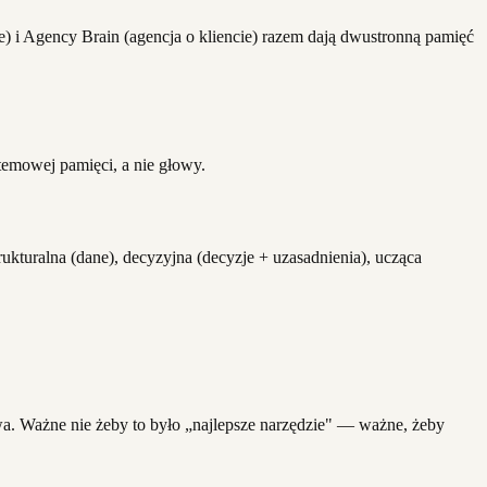
ie) i Agency Brain (agencja o kliencie) razem dają dwustronną pamięć
temowej pamięci, a nie głowy.
rukturalna (dane), decyzyjna (decyzje + uzasadnienia), ucząca
a. Ważne nie żeby to było „najlepsze narzędzie" — ważne, żeby