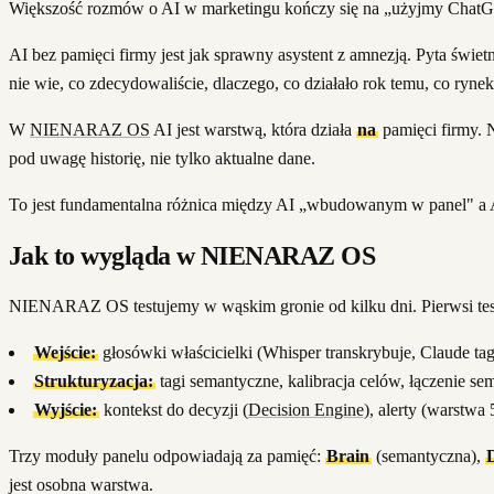
Większość rozmów o AI w marketingu kończy się na „użyjmy ChatGPT
AI bez pamięci firmy jest jak sprawny asystent z amnezją. Pyta świ
nie wie, co zdecydowaliście, dlaczego, co działało rok temu, co rynek
W
NIENARAZ OS
AI jest warstwą, która działa
na
pamięci firmy. N
pod uwagę historię, nie tylko aktualne dane.
To jest fundamentalna różnica między AI „wbudowanym w panel" a A
Jak to wygląda w NIENARAZ OS
NIENARAZ OS testujemy w wąskim gronie od kilku dni. Pierwsi teste
Wejście:
głosówki właścicielki (Whisper transkrybuje, Claude t
Strukturyzacja:
tagi semantyczne, kalibracja celów, łączenie sem
Wyjście:
kontekst do decyzji (
Decision Engine
), alerty (warstw
Trzy moduły panelu odpowiadają za pamięć:
Brain
(semantyczna),
jest osobna warstwa.