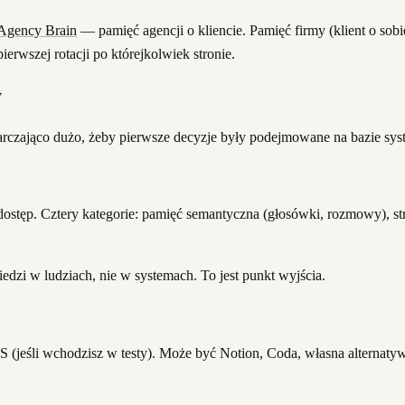
Agency Brain
— pamięć agencji o kliencie. Pamięć firmy (klient o sob
erwszej rotacji po którejkolwiek stronie.
y
arczająco dużo, żeby pierwsze decyzje były podejmowane na bazie sys
ej dostęp. Cztery kategorie: pamięć semantyczna (głosówki, rozmowy), st
edzi w ludziach, nie w systemach. To jest punkt wyjścia.
(jeśli wchodzisz w testy). Może być Notion, Coda, własna alternatyw