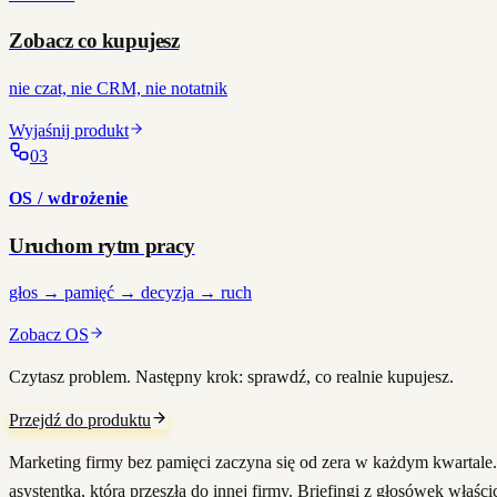
Zobacz co kupujesz
nie czat, nie CRM, nie notatnik
Wyjaśnij produkt
0
3
OS / wdrożenie
Uruchom rytm pracy
głos → pamięć → decyzja → ruch
Zobacz OS
Czytasz problem. Następny krok: sprawdź, co realnie kupujesz.
Przejdź do produktu
Marketing firmy bez pamięci zaczyna się od zera w każdym kwartale.
asystentką, która przeszła do innej firmy. Briefingi z głosówek właś