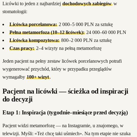
Licówki to jeden z najbardziej
dochodowych zabiegów
w
stomatologii:
Licówka porcelanowa:
2 000–5 000 PLN za sztukę
Pełna metamorfoza (10–12 licówek):
24 000–60 000 PLN
Licówka kompozytowa:
800–2 000 PLN za sztukę
Czas pracy:
2–4 wizyty na pełną metamorfozę
Jeden pacjent na pełny zestaw licówek porcelanowych potrafi
wygenerować przychód, który w przypadku przeglądów
wymagałby
100+ wizyt
.
Pacjent na licówki — ścieżka od inspiracji
do decyzji
Etap 1: Inspiracja (tygodnie–miesiące przed decyzją)
Pacjent widzi metamorfozę — na Instagramie, u znajomego, w
telewizji. Myśli: «Też chcę taki uśmiech». Na tym etapie nie szuka