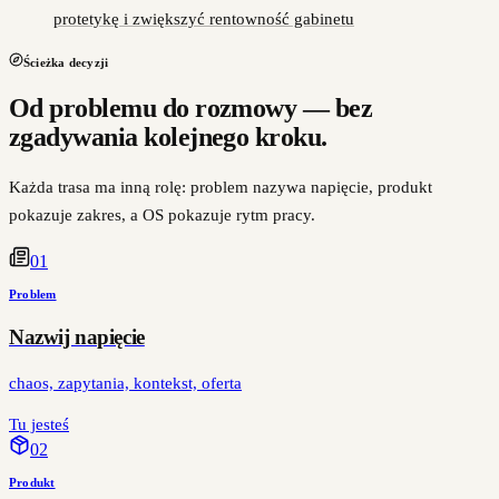
protetykę i zwiększyć rentowność gabinetu
Ścieżka decyzji
Od problemu do rozmowy — bez
zgadywania kolejnego kroku.
Każda trasa ma inną rolę: problem nazywa napięcie, produkt
pokazuje zakres, a OS pokazuje rytm pracy.
0
1
Problem
Nazwij napięcie
chaos, zapytania, kontekst, oferta
Tu jesteś
0
2
Produkt