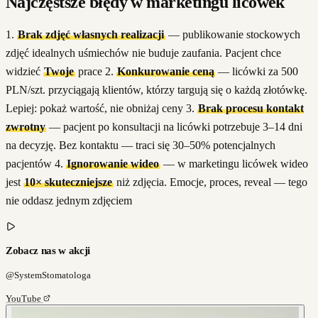
Najczęstsze błędy w marketingu licówek
1.
Brak zdjęć własnych realizacji
— publikowanie stockowych
zdjęć idealnych uśmiechów nie buduje zaufania. Pacjent chce
widzieć
Twoje
prace 2.
Konkurowanie ceną
— licówki za 500
PLN/szt. przyciągają klientów, którzy targują się o każdą złotówkę.
Lepiej: pokaż wartość, nie obniżaj ceny 3.
Brak procesu kontakt
zwrotny
— pacjent po konsultacji na licówki potrzebuje 3–14 dni
na decyzję. Bez kontaktu — traci się 30–50% potencjalnych
pacjentów 4.
Ignorowanie wideo
— w marketingu licówek wideo
jest
10× skuteczniejsze
niż zdjęcia. Emocje, proces, reveal — tego
nie oddasz jednym zdjęciem
Zobacz nas w akcji
@SystemStomatologa
YouTube