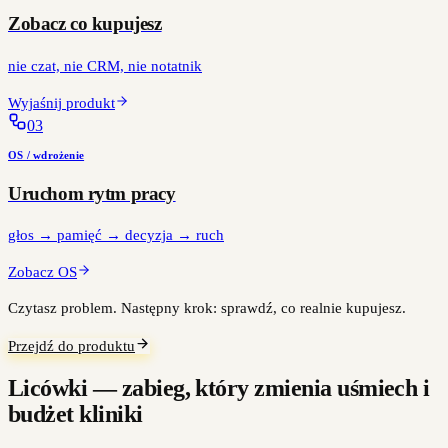
Zobacz co kupujesz
nie czat, nie CRM, nie notatnik
Wyjaśnij produkt
0
3
OS / wdrożenie
Uruchom rytm pracy
głos → pamięć → decyzja → ruch
Zobacz OS
Czytasz problem. Następny krok: sprawdź, co realnie kupujesz.
Przejdź do produktu
Licówki — zabieg, który zmienia uśmiech i
budżet kliniki