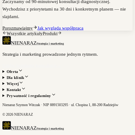
Zaczynamy od 90-minutowej konsultacji diagnostycznej.
Wychodzisz z priorytetami na 30 dni i konkretnym planem — nie
slajdami.
Porozmawiajmy
Jak wygląda współpraca
Wszystkie artykuły
Produkt
NIENARAZ
Strategia i marketing
Strategia i marketing prowadzone jednym rytmem.
Umów bezpłatną konsultację
→
Oferta
Dla klinik
Więcej
Kontakt
Prywatność i regulaminy
Nienaraz Szymon Witczak · NIP 8891503295 · ul. Chopina 1, 88-200 Radziejów
©
2026
NIENARAZ
NIENARAZ
Strategia i marketing