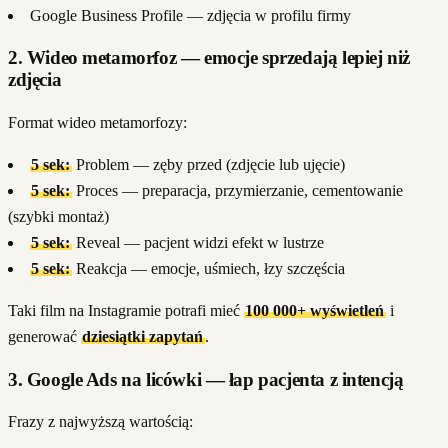
Google Business Profile — zdjęcia w profilu firmy
2. Wideo metamorfoz — emocje sprzedają lepiej niż
zdjęcia
Format wideo metamorfozy:
5 sek:
Problem — zęby przed (zdjęcie lub ujęcie)
5 sek:
Proces — preparacja, przymierzanie, cementowanie
(szybki montaż)
5 sek:
Reveal — pacjent widzi efekt w lustrze
5 sek:
Reakcja — emocje, uśmiech, łzy szczęścia
Taki film na Instagramie potrafi mieć
100 000+ wyświetleń
i
generować
dziesiątki zapytań
.
3. Google Ads na licówki — łap pacjenta z intencją
Frazy z najwyższą wartością: