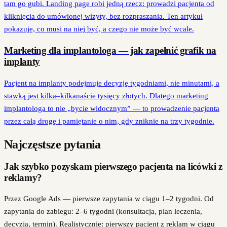
tam go gubi. Landing page robi jedną rzecz: prowadzi pacjenta od
kliknięcia do umówionej wizyty, bez rozpraszania. Ten artykuł
pokazuje, co musi na niej być, a czego nie może być wcale.
Marketing dla implantologa — jak zapełnić grafik na
implanty
Pacjent na implanty podejmuje decyzję tygodniami, nie minutami, a
stawką jest kilka–kilkanaście tysięcy złotych. Dlatego marketing
implantologa to nie „bycie widocznym” — to prowadzenie pacjenta
przez całą drogę i pamiętanie o nim, gdy zniknie na trzy tygodnie.
Najczęstsze pytania
Jak szybko pozyskam pierwszego pacjenta na licówki z
reklamy?
Przez Google Ads — pierwsze zapytania w ciągu 1–2 tygodni. Od
zapytania do zabiegu: 2–6 tygodni (konsultacja, plan leczenia,
decyzja, termin). Realistycznie: pierwszy pacjent z reklam w ciągu