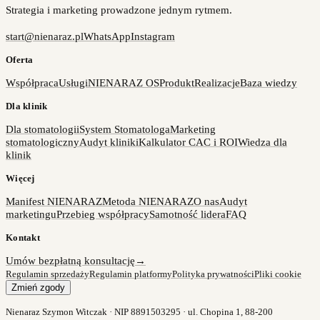
Strategia i marketing prowadzone jednym rytmem.
start@nienaraz.pl
WhatsApp
Instagram
Oferta
Współpraca
Usługi
NIENARAZ OS
Produkt
Realizacje
Baza wiedzy
Dla klinik
Dla stomatologii
System Stomatologa
Marketing
stomatologiczny
Audyt kliniki
Kalkulator CAC i ROI
Wiedza dla
klinik
Więcej
Manifest NIENARAZ
Metoda NIENARAZ
O nas
Audyt
marketingu
Przebieg współpracy
Samotność lidera
FAQ
Kontakt
Umów bezpłatną konsultację
→
Regulamin sprzedaży
Regulamin platformy
Polityka prywatności
Pliki cookie
Zmień zgody
Nienaraz Szymon Witczak · NIP 8891503295 · ul. Chopina 1, 88-200