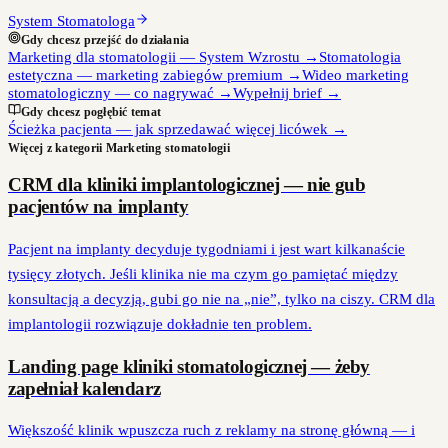
System Stomatologa
Gdy chcesz przejść do działania
Marketing dla stomatologii — System Wzrostu
→
Stomatologia
estetyczna — marketing zabiegów premium
→
Wideo marketing
stomatologiczny — co nagrywać
→
Wypełnij brief
→
Gdy chcesz pogłębić temat
Ścieżka pacjenta — jak sprzedawać więcej licówek
→
Więcej z kategorii
Marketing stomatologii
CRM dla kliniki implantologicznej — nie gub
pacjentów na implanty
Pacjent na implanty decyduje tygodniami i jest wart kilkanaście
tysięcy złotych. Jeśli klinika nie ma czym go pamiętać między
konsultacją a decyzją, gubi go nie na „nie”, tylko na ciszy. CRM dla
implantologii rozwiązuje dokładnie ten problem.
Landing page kliniki stomatologicznej — żeby
zapełniał kalendarz
Większość klinik wpuszcza ruch z reklamy na stronę główną — i