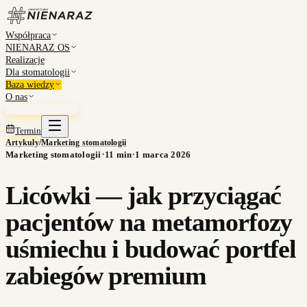
Współpraca
NIENARAZ OS
Realizacje
Dla stomatologii
Baza wiedzy
O nas
Umów konsultację
Termin
Artykuły
/
Marketing stomatologii
·
·
Marketing stomatologii
11
min
1 marca 2026
Licówki — jak przyciągać
pacjentów na metamorfozy
uśmiechu i budować portfel
zabiegów premium