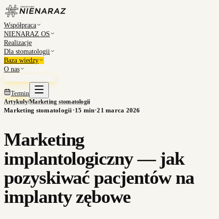
Współpraca
NIENARAZ OS
Realizacje
Dla stomatologii
Baza wiedzy
O nas
Umów konsultację
Termin
Artykuły
/
Marketing stomatologii
·
·
Marketing stomatologii
15
min
21 marca 2026
Marketing
implantologiczny — jak
pozyskiwać pacjentów na
implanty zębowe