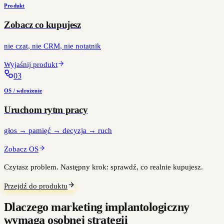
Produkt
Zobacz co kupujesz
nie czat, nie CRM, nie notatnik
Wyjaśnij produkt
0
3
OS / wdrożenie
Uruchom rytm pracy
głos → pamięć → decyzja → ruch
Zobacz OS
Czytasz problem. Następny krok: sprawdź, co realnie kupujesz.
Przejdź do produktu
Dlaczego marketing implantologiczny
wymaga osobnej strategii