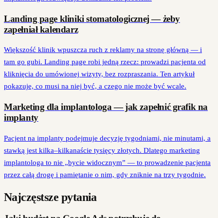
Landing page kliniki stomatologicznej — żeby
zapełniał kalendarz
Większość klinik wpuszcza ruch z reklamy na stronę główną — i
tam go gubi. Landing page robi jedną rzecz: prowadzi pacjenta od
kliknięcia do umówionej wizyty, bez rozpraszania. Ten artykuł
pokazuje, co musi na niej być, a czego nie może być wcale.
Marketing dla implantologa — jak zapełnić grafik na
implanty
Pacjent na implanty podejmuje decyzję tygodniami, nie minutami, a
stawką jest kilka–kilkanaście tysięcy złotych. Dlatego marketing
implantologa to nie „bycie widocznym” — to prowadzenie pacjenta
przez całą drogę i pamiętanie o nim, gdy zniknie na trzy tygodnie.
Najczęstsze pytania