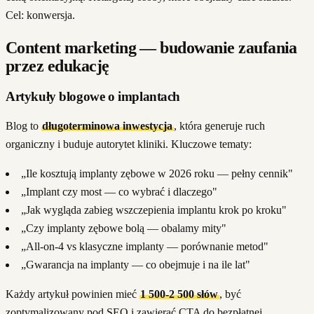
Cel: konwersja.
Content marketing — budowanie zaufania
przez edukację
Artykuły blogowe o implantach
Blog to
długoterminowa inwestycja
, która generuje ruch
organiczny i buduje autorytet kliniki. Kluczowe tematy:
„Ile kosztują implanty zębowe w 2026 roku — pełny cennik"
„Implant czy most — co wybrać i dlaczego"
„Jak wygląda zabieg wszczepienia implantu krok po kroku"
„Czy implanty zębowe bolą — obalamy mity"
„All-on-4 vs klasyczne implanty — porównanie metod"
„Gwarancja na implanty — co obejmuje i na ile lat"
Każdy artykuł powinien mieć
1 500-2 500 słów
, być
zoptymalizowany pod SEO i zawierać CTA do bezpłatnej