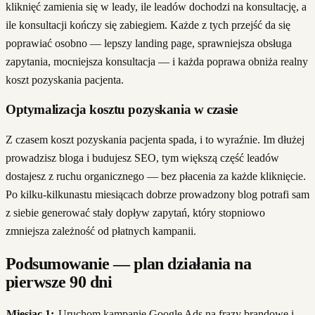
kliknięć zamienia się w leady, ile leadów dochodzi na konsultację, a
ile konsultacji kończy się zabiegiem. Każde z tych przejść da się
poprawiać osobno — lepszy landing page, sprawniejsza obsługa
zapytania, mocniejsza konsultacja — i każda poprawa obniża realny
koszt pozyskania pacjenta.
Optymalizacja kosztu pozyskania w czasie
Z czasem koszt pozyskania pacjenta spada, i to wyraźnie. Im dłużej
prowadzisz bloga i budujesz SEO, tym większą część leadów
dostajesz z ruchu organicznego — bez płacenia za każde kliknięcie.
Po kilku-kilkunastu miesiącach dobrze prowadzony blog potrafi sam
z siebie generować stały dopływ zapytań, który stopniowo
zmniejsza zależność od płatnych kampanii.
Podsumowanie — plan działania na
pierwsze 90 dni
Miesiąc 1:
Uruchom kampanie Google Ads na frazy brandowe i