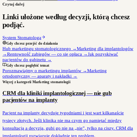
Czytaj dalej
Linki ułożone według decyzji, którą chcesz
podjąć.
System Stomatologa
Gdy chcesz przejść do działania
Hub marketingu stomatologicznego
→
Marketing dla implantologów
→
Rentowność zabiegów — co się opłaca
→
Jak pozyskiwać
pacjentów do gabinetu
→
Gdy chcesz pogłębić temat
Porozmawiajmy o marketingu implantów
→
Marketing
ortodontyczny — aparaty i nakładki
→
Więcej z kategorii
Marketing stomatologii
CRM dla kliniki implantologicznej — nie gub
pacjentów na implanty
Pacjent na implanty decyduje tygodniami i jest wart kilkanaście
tysięcy złotych. Jeśli klinika nie ma czym go pamiętać między
konsultacją a decyzją, gubi go nie na „nie”, tylko na ciszy. CRM dla
implantologii rozwiązuje dokładnie ten problem.