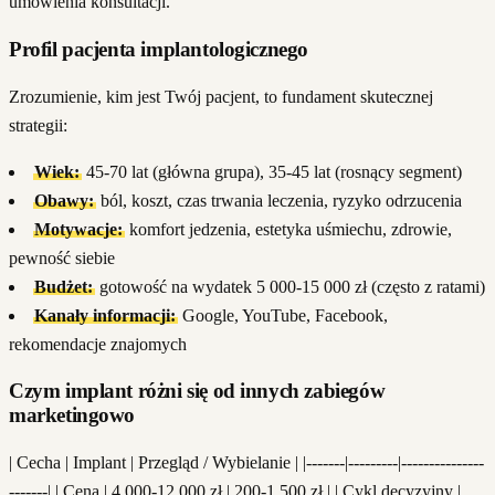
umówienia konsultacji.
Profil pacjenta implantologicznego
Zrozumienie, kim jest Twój pacjent, to fundament skutecznej
strategii:
Wiek:
45-70 lat (główna grupa), 35-45 lat (rosnący segment)
Obawy:
ból, koszt, czas trwania leczenia, ryzyko odrzucenia
Motywacje:
komfort jedzenia, estetyka uśmiechu, zdrowie,
pewność siebie
Budżet:
gotowość na wydatek 5 000-15 000 zł (często z ratami)
Kanały informacji:
Google, YouTube, Facebook,
rekomendacje znajomych
Czym implant różni się od innych zabiegów
marketingowo
| Cecha | Implant | Przegląd / Wybielanie | |-------|---------|---------------
-------| | Cena | 4 000-12 000 zł | 200-1 500 zł | | Cykl decyzyjny |