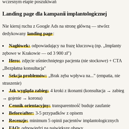
wczesnym etapie poszukiwań
Landing page dla kampanii implantologicznej
Nie kieruj ruchu z Google Ads na stronę główną — stwórz
dedykowany
landing page
:
Nagłówek:
odpowiadający na frazę kluczową (np. „Implanty
zębowe w Krakowie — od 3 900 zł")
Hero:
zdjęcie uśmiechniętego pacjenta (nie stockowe) + CTA
„Bezpłatna konsultacja"
Sekcja problemów:
„Brak zęba wpływa na..." (empatia, nie
straszenie)
Jak wygląda zabieg:
4 kroki z ikonami (konsultacja → zabieg
→ gojenie → korona)
Cennik orientacyjny:
transparentność buduje zaufanie
Before/after:
3-5 przypadków z opisem
Recenzje:
minimum 5 opinii pacjentów implantologicznych
FAQ:
odpowiedzi na największe obawy