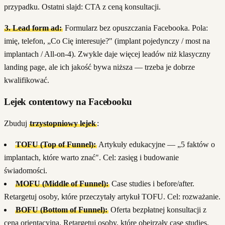
przypadku. Ostatni slajd: CTA z ceną konsultacji.
3. Lead form ad:
Formularz bez opuszczania Facebooka. Pola:
imię, telefon, „Co Cię interesuje?" (implant pojedynczy / most na
implantach / All-on-4). Zwykle daje więcej leadów niż klasyczny
landing page, ale ich jakość bywa niższa — trzeba je dobrze
kwalifikować.
Lejek contentowy na Facebooku
Zbuduj
trzystopniowy lejek
:
TOFU (Top of Funnel):
Artykuły edukacyjne — „5 faktów o
implantach, które warto znać". Cel: zasięg i budowanie
świadomości.
MOFU (Middle of Funnel):
Case studies i before/after.
Retargetuj osoby, które przeczytały artykuł TOFU. Cel: rozważanie.
BOFU (Bottom of Funnel):
Oferta bezpłatnej konsultacji z
ceną orientacyjną. Retargetuj osoby, które obejrzały case studies.