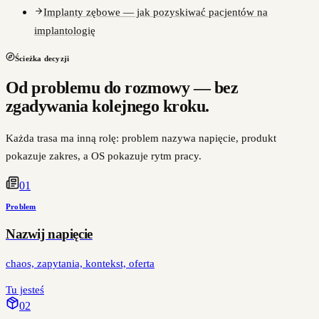
Implanty zębowe — jak pozyskiwać pacjentów na
implantologię
Ścieżka decyzji
Od problemu do rozmowy — bez
zgadywania kolejnego kroku.
Każda trasa ma inną rolę: problem nazywa napięcie, produkt
pokazuje zakres, a OS pokazuje rytm pracy.
0
1
Problem
Nazwij napięcie
chaos, zapytania, kontekst, oferta
Tu jesteś
0
2