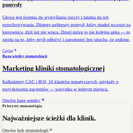
pomysły
Głowa jest świetna do wymyślania rzeczy i fatalna do ich
przechowywania. Dlatego najlepszy pomysł, który miałeś wczoraj za
kierownicą, dziś już nie wraca. Drugi mózg to nie kolejna apka — to
zgoda na to, żeby myśl odłożyć i zapomnieć bez strachu, że zniknie.
Czytaj
Baza wiedzy stomatologii
Marketing kliniki stomatologicznej
Kalkulatory CAC i ROI, 10 klastrów tematycznych, artykuły o
pozyskiwaniu pacjentów — wszystko w jednym miejscu.
Otwórz bazę wiedzy
Priorytet stomatologia
Najważniejsze ścieżki dla klinik.
Otwórz hub stomatologii