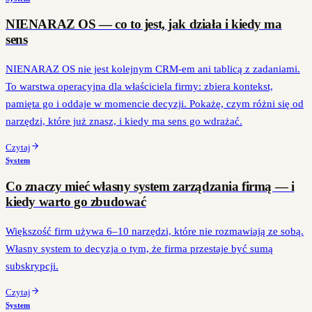
NIENARAZ OS — co to jest, jak działa i kiedy ma
sens
NIENARAZ OS nie jest kolejnym CRM-em ani tablicą z zadaniami.
To warstwa operacyjna dla właściciela firmy: zbiera kontekst,
pamięta go i oddaje w momencie decyzji. Pokażę, czym różni się od
narzędzi, które już znasz, i kiedy ma sens go wdrażać.
Czytaj
System
Co znaczy mieć własny system zarządzania firmą — i
kiedy warto go zbudować
Większość firm używa 6–10 narzędzi, które nie rozmawiają ze sobą.
Własny system to decyzja o tym, że firma przestaje być sumą
subskrypcji.
Czytaj
System