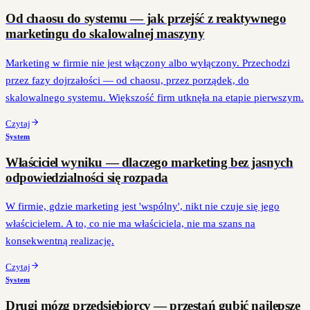
Od chaosu do systemu — jak przejść z reaktywnego
marketingu do skalowalnej maszyny
Marketing w firmie nie jest włączony albo wyłączony. Przechodzi
przez fazy dojrzałości — od chaosu, przez porządek, do
skalowalnego systemu. Większość firm utknęła na etapie pierwszym.
Czytaj
System
Właściciel wyniku — dlaczego marketing bez jasnych
odpowiedzialności się rozpada
W firmie, gdzie marketing jest 'wspólny', nikt nie czuje się jego
właścicielem. A to, co nie ma właściciela, nie ma szans na
konsekwentną realizację.
Czytaj
System
Drugi mózg przedsiębiorcy — przestań gubić najlepsze