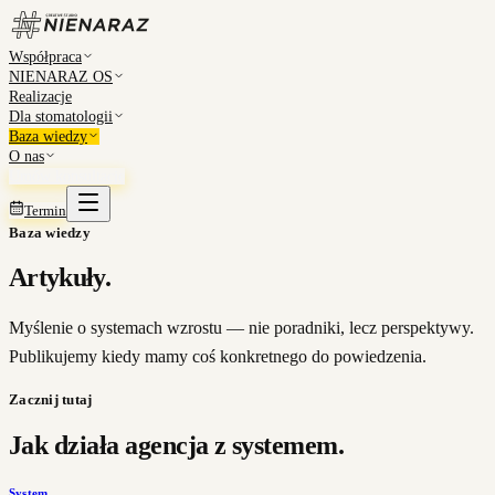
Współpraca
NIENARAZ OS
Realizacje
Dla stomatologii
Baza wiedzy
O nas
Umów konsultację
Termin
Baza wiedzy
Artykuły.
Myślenie o systemach wzrostu — nie poradniki, lecz perspektywy.
Publikujemy kiedy mamy coś konkretnego do powiedzenia.
Zacznij tutaj
Jak działa agencja z systemem.
System