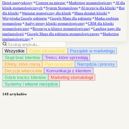
Dzień nagrywkowy
Content na miesiąc
Marketing stomatologiczny
AI dla
klinik stomatologicznych
System Stomatologa
AI recepcja dla kliniki
Bot
dla kliniki
Warsztat strategiczny dla klinik
Mapa działań kliniki
Wizytówka Google gabinetu
Google Maps dla gabinetu
Marka osobista
stomatologa
Audyt strony kliniki stomatologicznej
CRM dla kliniki
stomatologicznej
Recepcja w klinice stomatologicznej
Landing page dla
implantologii
Google Maps dla gabinetu stomatologicznego
Marketing
implantologiczny
Wszystkie
Czym się wyróżnić
Porządek w marketingu
Skąd brać klientów
Treści, które sprzedają
Efekty, które rosną
Plan na wzrost
Narzędzia i procesy
Decyzje właściciela
Komunikacja z klientem
Gdzie tracisz klientów
Marketing stomatologii
Systemy i własne narzędzia
148 artykułów
·
Czym się wyróżnić
8
min