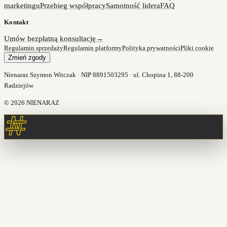
marketingu
Przebieg współpracy
Samotność lidera
FAQ
Kontakt
Umów bezpłatną konsultację
→
Regulamin sprzedaży
Regulamin platformy
Polityka prywatności
Pliki cookie
Zmień zgody
Nienaraz Szymon Witczak · NIP 8891503295 · ul. Chopina 1, 88-200
Radziejów
©
2026
NIENARAZ