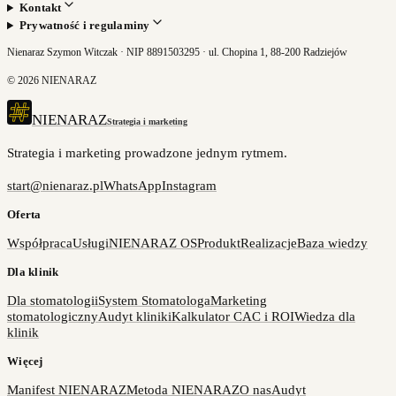
Kontakt
Prywatność i regulaminy
Nienaraz Szymon Witczak · NIP 8891503295 · ul. Chopina 1, 88-200 Radziejów
©
2026
NIENARAZ
NIENARAZ
Strategia i marketing
Strategia i marketing prowadzone jednym rytmem.
start@nienaraz.pl
WhatsApp
Instagram
Oferta
Współpraca
Usługi
NIENARAZ OS
Produkt
Realizacje
Baza wiedzy
Dla klinik
Dla stomatologii
System Stomatologa
Marketing
stomatologiczny
Audyt kliniki
Kalkulator CAC i ROI
Wiedza dla
klinik
Więcej
Manifest NIENARAZ
Metoda NIENARAZ
O nas
Audyt